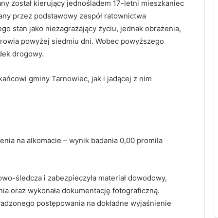
y został kierujący jednośladem 17-letni mieszkaniec
rany przez podstawowy zespół ratownictwa
ego stan jako niezagrażający życiu, jednak obrażenia,
zdrowia powyżej siedmiu dni. Wobec powyższego
adek drogowy.
cowi gminy Tarnowiec, jak i jadącej z nim
enia na alkomacie – wynik badania 0,00 promila
owo-śledcza i zabezpieczyła materiał dowodowy,
nia oraz wykonała dokumentację fotograficzną.
adzonego postępowania na dokładne wyjaśnienie