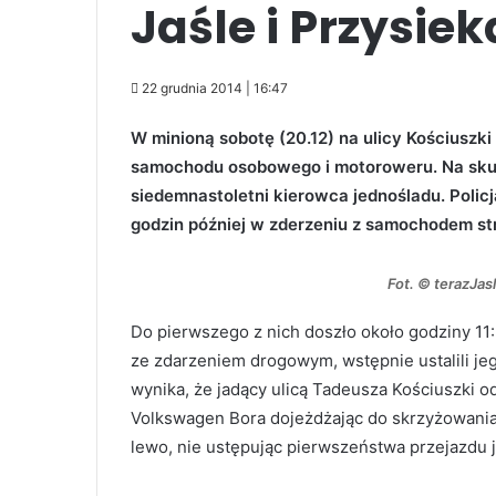
Jaśle i Przysie
22 grudnia 2014 | 16:47
W minioną sobotę (20.12) na ulicy Kościuszk
samochodu osobowego i motoroweru. Na skutek
siedemnastoletni kierowca jednośladu. Policj
godzin później w zderzeniu z samochodem st
Fot. © terazJas
Do pierwszego z nich doszło około godziny 11:
ze zdarzeniem drogowym, wstępnie ustalili je
wynika, że jadący ulicą Tadeusza Kościuszki
Volkswagen Bora dojeżdżając do skrzyżowania 
lewo, nie ustępując pierwszeństwa przejazdu