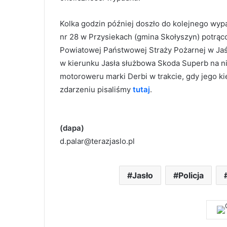
Kolka godzin później doszło do kolejnego wyp
nr 28 w Przysiekach (gmina Skołyszyn) potrą
Powiatowej Państwowej Straży Pożarnej w Jaśl
w kierunku Jasła służbowa Skoda Superb na ni
motoroweru marki Derbi w trakcie, gdy jego 
zdarzeniu pisaliśmy
tutaj
.
(dapa)
d.palar@terazjaslo.pl
Jasło
Policja