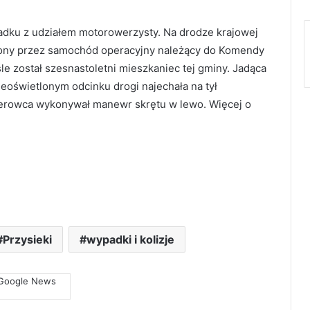
adku z udziałem motorowerzysty. Na drodze krajowej
cony przez samochód operacyjny należący do Komendy
e został szesnastoletni mieszkaniec tej gminy. Jadąca
eoświetlonym odcinku drogi najechała na tył
kierowca wykonywał manewr skrętu w lewo. Więcej o
Przysieki
wypadki i kolizje