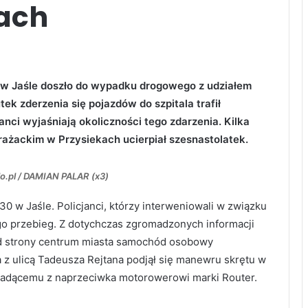
kach
i w Jaśle doszło do wypadku drogowego z udziałem
 zderzenia się pojazdów do szpitala trafił
anci wyjaśniają okoliczności tego zdarzenia. Kilka
rażackim w Przysiekach ucierpiał szesnastolatek.
lo.pl / DAMIAN PALAR (x3)
30 w Jaśle. Policjanci, którzy interweniowali w związku
go przebieg. Z dotychczas zgromadzonych informacji
 od strony centrum miasta samochód osobowy
z ulicą Tadeusza Rejtana podjął się manewru skrętu w
 jadącemu z naprzeciwka motorowerowi marki Router.