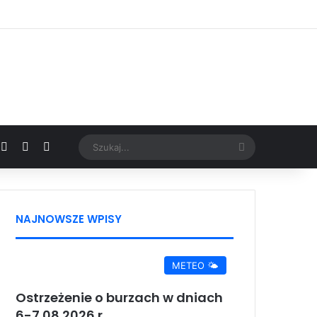
Facebook
X
YouTube
Google News
Szukaj...
NAJNOWSZE WPISY
METEO 🌤️
Ostrzeżenie o burzach w dniach
6-7.08.2026 r.