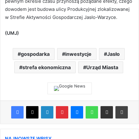
pewnym okresie czasu przynoszą pożądane efekty, czego
dowodem jest budowa ulicy Produkcyjnej zlokalizowanej
w Strefie Aktywności Gospodarczej Jasło-Warzyce.
(UMJ)
gospodarka
inwestycje
Jasło
strefa ekonomiczna
Urząd Miasta
Facebook
X
LinkedIn
Pinterest
Messenger
WhatsApp
Share via Email
Print
NAJNOWSZE WPISY