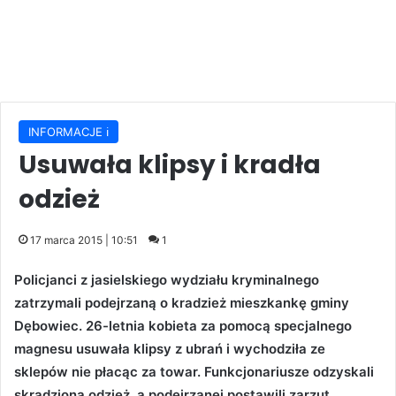
INFORMACJE ℹ️
Usuwała klipsy i kradła
odzież
17 marca 2015 | 10:51
1
Policjanci z jasielskiego wydziału kryminalnego
zatrzymali podejrzaną o kradzież mieszkankę gminy
Dębowiec. 26-letnia kobieta za pomocą specjalnego
magnesu usuwała klipsy z ubrań i wychodziła ze
sklepów nie płacąc za towar. Funkcjonariusze odzyskali
skradzioną odzież, a podejrzanej postawili zarzut