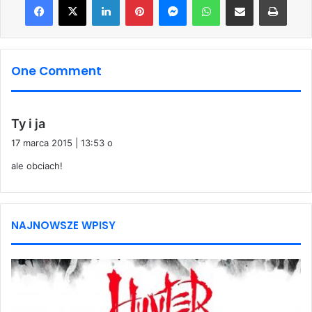
One Comment
p
Ty i ja
i
17 marca 2015 | 13:53 o
s
ale obciach!
z
e
:
NAJNOWSZE WPISY