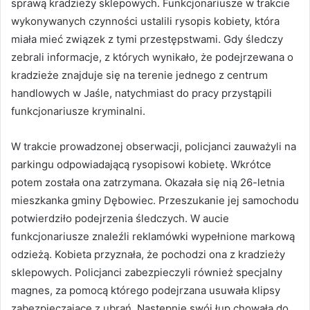
sprawą kradzieży sklepowych. Funkcjonariusze w trakcie
wykonywanych czynności ustalili rysopis kobiety, która
miała mieć związek z tymi przestępstwami. Gdy śledczy
zebrali informacje, z których wynikało, że podejrzewana o
kradzieże znajduje się na terenie jednego z centrum
handlowych w Jaśle, natychmiast do pracy przystąpili
funkcjonariusze kryminalni.
W trakcie prowadzonej obserwacji, policjanci zauważyli na
parkingu odpowiadającą rysopisowi kobietę. Wkrótce
potem została ona zatrzymana. Okazała się nią 26-letnia
mieszkanka gminy Dębowiec. Przeszukanie jej samochodu
potwierdziło podejrzenia śledczych. W aucie
funkcjonariusze znaleźli reklamówki wypełnione markową
odzieżą. Kobieta przyznała, że pochodzi ona z kradzieży
sklepowych. Policjanci zabezpieczyli również specjalny
magnes, za pomocą którego podejrzana usuwała klipsy
zabezpieczające z ubrań. Następnie swój łup chowała do