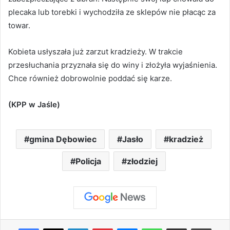
plecaka lub torebki i wychodziła ze sklepów nie płacąc za
towar.
Kobieta usłyszała już zarzut kradzieży. W trakcie
przesłuchania przyznała się do winy i złożyła wyjaśnienia.
Chce również dobrowolnie poddać się karze.
(KPP w Jaśle)
gmina Dębowiec
Jasło
kradzież
Policja
złodziej
Facebook
X
LinkedIn
Pinterest
Messenger
WhatsApp
Share via Email
Print