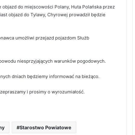
 objazd do miejscowości Polany, Huta Polańska przez
st objazd do Tylawy, Chyrowej prowadził będzie
onawca umożliwi przejazd pojazdom Służb
z powodu niesprzyjających warunków pogodowych.
jnych dniach będziemy informować na bieżąco.
zepraszamy i prosimy o wyrozumiałość.
ny
Starostwo Powiatowe