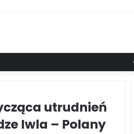
ycząca utrudnień
dze Iwla – Polany