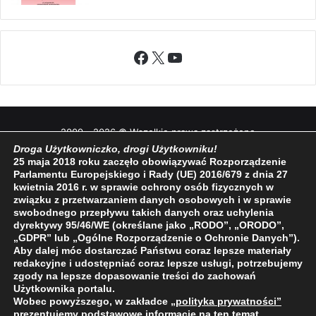
Facebook
X
YouTube
2009 - 2026 © Wszelkie prawa zastrzeżone
Droga Użytkowniczko, drogi Użytkowniku!
O NAS
REDAKCJA
POLITYKA PRYWATNOŚCI
25 maja 2018 roku zaczęło obowiązywać Rozporządzenie
Parlamentu Europejskiego i Rady (UE) 2016/679 z dnia 27
kwietnia 2016 r. w sprawie ochrony osób fizycznych w
związku z przetwarzaniem danych osobowych i w sprawie
swobodnego przepływu takich danych oraz uchylenia
dyrektywy 95/46/WE (określane jako „RODO”, „ORODO”,
„GDPR” lub „Ogólne Rozporządzenie o Ochronie Danych”).
Aby dalej móc dostarczać Państwu coraz lepsze materiały
redakcyjne i udostępniać coraz lepsze usługi, potrzebujemy
zgody na lepsze dopasowanie treści do zachowań
Użytkownika portalu.
Wobec powyższego, w zakładce
„polityka prywatności
”
prezentujemy podstawowe informacje na ten temat.