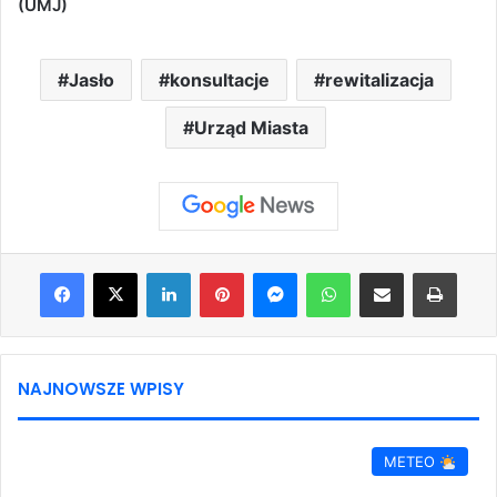
(UMJ)
Jasło
konsultacje
rewitalizacja
Urząd Miasta
Facebook
X
LinkedIn
Pinterest
Messenger
WhatsApp
Share via Email
Print
NAJNOWSZE WPISY
METEO