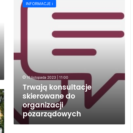
INFORMACJE ℹ️
skierowane
do
organizacji
pozarządowych
16 listopada 2023 | 11:00
Trwają konsultacje
skierowane do
organizacji
pozarządowych