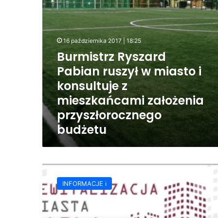
konsultuje
z
mieszkańcami
założenia
16 października 2017 | 18:25
przyszłorocznego
Burmistrz Ryszard
budżetu
Pabian ruszył w miasto i
konsultuje z
mieszkańcami założenia
przyszłorocznego
budżetu
Weź
udział
INFORMACJE ℹ️
w
konsultacjach
społecznych
(zaproszenie)