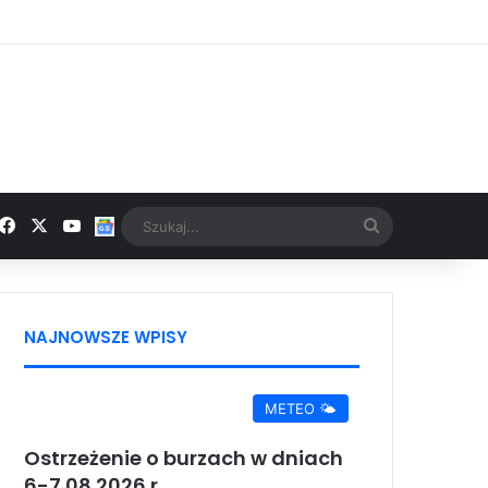
Facebook
X
YouTube
Google News
Szukaj...
NAJNOWSZE WPISY
METEO 🌤️
Ostrzeżenie o burzach w dniach
6-7.08.2026 r.