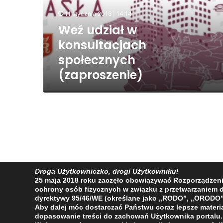
11 stycznia 2016 | 14:14
Weź udział w
konsultacjach
społecznych
(zaproszenie)
Droga Użytkowniczko, drogi Użytkowniku!
25 maja 2018 roku zaczęło obowiązywać Rozporządzenie 
ochrony osób fizycznych w związku z przetwarzaniem
dyrektywy 95/46/WE (określane jako „RODO”, „ORODO”
Aby dalej móc dostarczać Państwu coraz lepsze materia
dopasowanie treści do zachowań Użytkownika portalu.