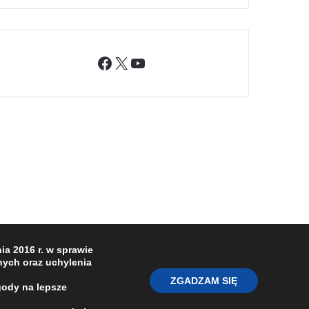
Facebook
X
YouTube
a 2016 r. w sprawie
ych oraz uchylenia
ZGADZAM SIĘ
gody na lepsze