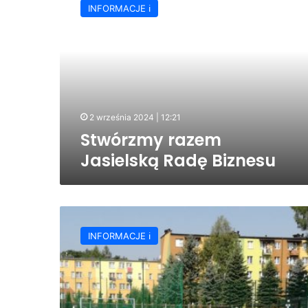
INFORMACJE ℹ️
Jasielską
Radę
Biznesu
2 września 2024 | 12:21
Stwórzmy razem
Jasielską Radę Biznesu
Burmistrz
Ryszard
INFORMACJE ℹ️
Pabian
ruszył
w
miasto
i