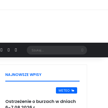
Facebook
X
YouTube
Google News
Szukaj...
NAJNOWSZE WPISY
METEO 🌤️
Ostrzeżenie o burzach w dniach
6-7.08.2026 r.