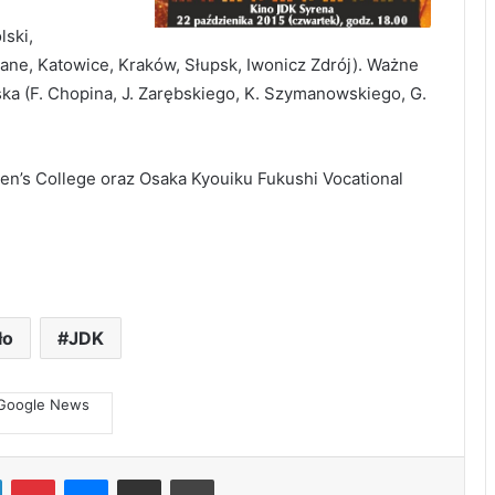
lski,
ane, Katowice, Kraków, Słupsk, Iwonicz Zdrój). Ważne
ka (F. Chopina, J. Zarębskiego, K. Szymanowskiego, G.
n’s College oraz Osaka Kyouiku Fukushi Vocational
ło
JDK
LinkedIn
Pinterest
Messenger
Share via Email
Print