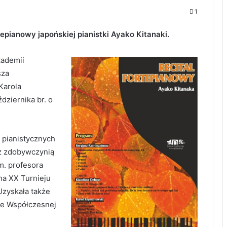
1
tepianowy japońskiej pianistki Ayako Kitanaki.
kademii
sza
Karola
ziernika br. o
 pianistycznych
az zdobywczynią
m. profesora
na XX Turnieju
Uzyskała także
ie Współczesnej