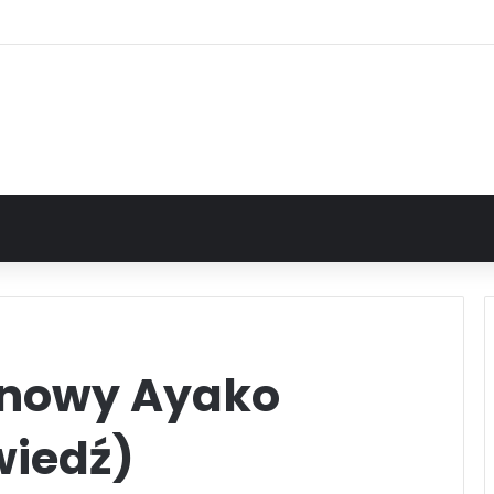
ianowy Ayako
wiedź)