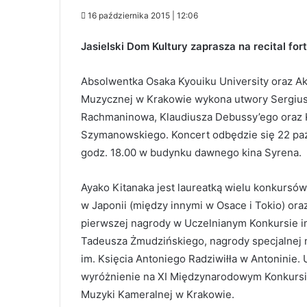
16 października 2015 | 12:06
Jasielski Dom Kultury zaprasza na recital for
Absolwentka Osaka Kyouiku University oraz A
Muzycznej w Krakowie wykona utwory Sergiu
Rachmaninowa, Klaudiusza Debussy’ego oraz 
Szymanowskiego. Koncert odbędzie się 22 paźd
godz. 18.00 w budynku dawnego kina Syrena.
Ayako Kitanaka jest laureatką wielu konkursów
w Japonii (między innymi w Osace i Tokio) or
pierwszej nagrody w Uczelnianym Konkursie i
Tadeusza Żmudzińskiego, nagrody specjalnej 
im. Księcia Antoniego Radziwiłła w Antoninie. 
wyróżnienie na XI Międzynarodowym Konkurs
Muzyki Kameralnej w Krakowie.