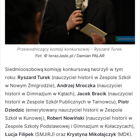
Przewodniczący komisji konkursowej – Ryszard Turek.
Fot. © terazJaslo.pl / Damian PALAR
Siedmioosobową komisję konkursową tworzyli w tym
roku:
Ryszard Turek
(nauczyciel historii w Zespole Szkół
w Nowym Żmigrodzie),
Andrzej Mroczka
(nauczyciel
historii w Gimnazjum w Kątach),
Jacek Bracik
(nauczyciel
historii w Zespole Szkół Publicznych w Tarnowcu),
Piotr
Dziedzic
(emerytowany nauczyciel historii w Zespole
Szkół w Kunowej),
Robert Nowiński
(nauczyciel historii w
Zespole Szkoły Podstawowej i Gimnazjum w Kołaczycach),
Łucja Filipek
(SMJiRJ) oraz
Krystyna Mikołajczyk
(MDK).