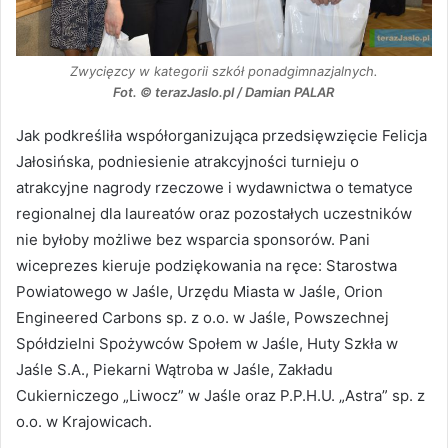
Zwycięzcy w kategorii szkół ponadgimnazjalnych.
Fot. © terazJaslo.pl / Damian PALAR
Jak podkreśliła współorganizująca przedsięwzięcie Felicja
Jałosińska, podniesienie atrakcyjności turnieju o
atrakcyjne nagrody rzeczowe i wydawnictwa o tematyce
regionalnej dla laureatów oraz pozostałych uczestników
nie byłoby możliwe bez wsparcia sponsorów. Pani
wiceprezes kieruje podziękowania na ręce: Starostwa
Powiatowego w Jaśle, Urzędu Miasta w Jaśle, Orion
Engineered Carbons sp. z o.o. w Jaśle, Powszechnej
Spółdzielni Spożywców Społem w Jaśle, Huty Szkła w
Jaśle S.A., Piekarni Wątroba w Jaśle, Zakładu
Cukierniczego „Liwocz” w Jaśle oraz P.P.H.U. „Astra” sp. z
o.o. w Krajowicach.