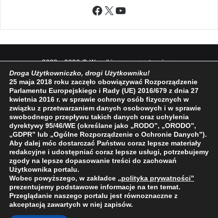
Facebook
X
YouTube
2009 - 2026 © Wszelkie prawa zastrzeżone
Droga Użytkowniczko, drogi Użytkowniku!
O NAS
REDAKCJA
POLITYKA PRYWATNOŚCI
25 maja 2018 roku zaczęło obowiązywać Rozporządzenie
Parlamentu Europejskiego i Rady (UE) 2016/679 z dnia 27
kwietnia 2016 r. w sprawie ochrony osób fizycznych w
związku z przetwarzaniem danych osobowych i w sprawie
swobodnego przepływu takich danych oraz uchylenia
dyrektywy 95/46/WE (określane jako „RODO”, „ORODO”,
„GDPR” lub „Ogólne Rozporządzenie o Ochronie Danych”).
Aby dalej móc dostarczać Państwu coraz lepsze materiały
redakcyjne i udostępniać coraz lepsze usługi, potrzebujemy
zgody na lepsze dopasowanie treści do zachowań
Użytkownika portalu.
Wobec powyższego, w zakładce
„polityka prywatności
”
prezentujemy podstawowe informacje na ten temat.
Przeglądanie naszego portalu jest równoznaczne z
akceptacją zawartych w niej zapisów.