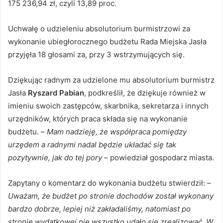
175 236,94 zł, czyli 13,89 proc.
Uchwałę o udzieleniu absolutorium burmistrzowi za
wykonanie ubiegłorocznego budżetu Rada Miejska Jasła
przyjęła 18 głosami za, przy 3 wstrzymujących się.
Dziękując radnym za udzielone mu absolutorium burmistrz
Jasła
Ryszard Pabian
, podkreślił, że dziękuje również w
imieniu swoich zastępców, skarbnika, sekretarza i innych
urzędników, których praca składa się na wykonanie
budżetu. –
Mam nadzieję, że współpraca pomiędzy
urzędem a radnymi nadal będzie układać się tak
pozytywnie, jak do tej pory
– powiedział gospodarz miasta.
Zapytany o komentarz do wykonania budżetu stwierdził: –
Uważam, że budżet po stronie dochodów został wykonany
bardzo dobrze, lepiej niż zakładaliśmy, natomiast po
stronie wydatkowej nie wszystko udało się zrealizować. W