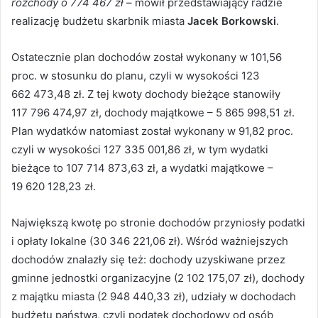
rozchody o 774 467 zł
– mówił przedstawiający radzie
realizację budżetu skarbnik miasta
Jacek Borkowski
.
Ostatecznie plan dochodów został wykonany w 101,56
proc. w stosunku do planu, czyli w wysokości 123
662 473,48 zł. Z tej kwoty dochody bieżące stanowiły
117 796 474,97 zł, dochody majątkowe – 5 865 998,51 zł.
Plan wydatków natomiast został wykonany w 91,82 proc.
czyli w wysokości 127 335 001,86 zł, w tym wydatki
bieżące to 107 714 873,63 zł, a wydatki majątkowe –
19 620 128,23 zł.
Największą kwotę po stronie dochodów przyniosły podatki
i opłaty lokalne (30 346 221,06 zł). Wśród ważniejszych
dochodów znalazły się też: dochody uzyskiwane przez
gminne jednostki organizacyjne (2 102 175,07 zł), dochody
z majątku miasta (2 948 440,33 zł), udziały w dochodach
budżetu państwa, czyli podatek dochodowy od osób