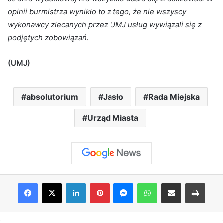
opinii burmistrza wynikło to z tego, że nie wszyscy
wykonawcy zlecanych przez UMJ usług wywiązali się z
podjętych zobowiązań.
(UMJ)
absolutorium
Jasło
Rada Miejska
Urząd Miasta
Facebook
X
LinkedIn
Pinterest
Messenger
WhatsApp
Share via Email
Print