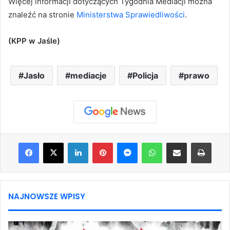
Więcej informacji dotyczących Tygodnia Mediacji można
znaleźć na stronie
Ministerstwa Sprawiedliwości
.
(KPP w Jaśle)
Jasło
mediacje
Policja
prawo
Facebook
X
LinkedIn
Pinterest
Messenger
WhatsApp
Share via Email
Print
NAJNOWSZE WPISY