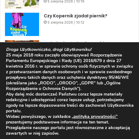
5 sierpnia 2026 | 10:16
Czy Kopernik zjadał piernik?
5 sierpnia 2026 | 10:12
Zaćmienie Słońca i Perseidy. Dwa
Droga Użytkowniczko, drogi Użytkowniku!
niesamowite zjawiska astronomiczne
25 maja 2018 roku zaczęło obowiązywać Rozporządzenie
w ciągu jednego dnia!
Parlamentu Europejskiego i Rady (UE) 2016/679 z dnia 27
3 sierpnia 2026 | 15:39
kwietnia 2016 r. w sprawie ochrony osób fizycznych w związku
z przetwarzaniem danych osobowych i w sprawie swobodnego
przepływu takich danych oraz uchylenia dyrektywy 95/46/WE
(określane jako „RODO”, „ORODO”, „GDPR” lub „Ogólne
Facebook
X
YouTube
Rozporządzenie o Ochronie Danych”).
Aby dalej móc dostarczać Państwu coraz lepsze materiały
redakcyjne i udostępniać coraz lepsze usługi, potrzebujemy
zgody na lepsze dopasowanie treści do zachowań Użytkownika
portalu.
Wobec powyższego, w zakładce
„polityka prywatności
”
2009 - 2026 © Wszelkie prawa zastrzeżone
prezentujemy podstawowe informacje na ten temat.
Przeglądanie naszego portalu jest równoznaczne z akceptacją
O NAS
REDAKCJA
POLITYKA PRYWATNOŚCI
zawartych w niej zapisów.