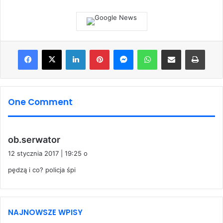
Facebook
X
LinkedIn
Pinterest
Messenger
WhatsApp
Share via Email
Print
One Comment
p
ob.serwator
i
12 stycznia 2017 | 19:25 o
s
pędzą i co? policja śpi
z
e
:
NAJNOWSZE WPISY