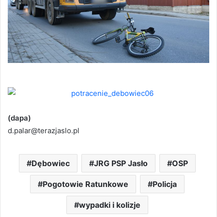
(dapa)
d.palar@terazjaslo.pl
Dębowiec
JRG PSP Jasło
OSP
Pogotowie Ratunkowe
Policja
wypadki i kolizje