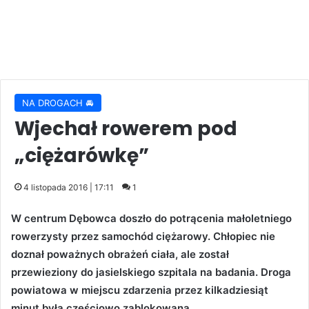
NA DROGACH 🚘
Wjechał rowerem pod
„ciężarówkę”
4 listopada 2016 | 17:11
1
W centrum Dębowca doszło do potrącenia małoletniego
rowerzysty przez samochód ciężarowy. Chłopiec nie
doznał poważnych obrażeń ciała, ale został
przewieziony do jasielskiego szpitala na badania. Droga
powiatowa w miejscu zdarzenia przez kilkadziesiąt
minut była częściowo zablokowana.