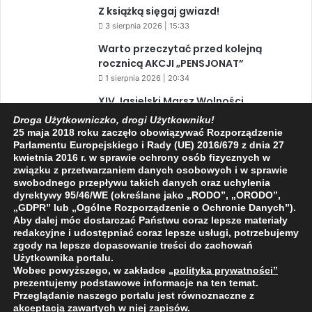
Z książką sięgaj gwiazd!
3 sierpnia 2026 | 15:33
Warto przeczytać przed kolejną
rocznicą AKCJI „PENSJONAT”
1 sierpnia 2026 | 20:34
XIV Jasielski Marsz Wolności
31 lipca 2026 | 11:44
Droga Użytkowniczko, drogi Użytkowniku!
25 maja 2018 roku zaczęło obowiązywać Rozporządzenie
Parlamentu Europejskiego i Rady (UE) 2016/679 z dnia 27
kwietnia 2016 r. w sprawie ochrony osób fizycznych w
Facebook
X
YouTube
związku z przetwarzaniem danych osobowych i w sprawie
swobodnego przepływu takich danych oraz uchylenia
dyrektywy 95/46/WE (określane jako „RODO”, „ORODO”,
„GDPR” lub „Ogólne Rozporządzenie o Ochronie Danych”).
Aby dalej móc dostarczać Państwu coraz lepsze materiały
redakcyjne i udostępniać coraz lepsze usługi, potrzebujemy
zgody na lepsze dopasowanie treści do zachowań
2009 - 2026 © Wszelkie prawa zastrzeżone
Użytkownika portalu.
O NAS
REDAKCJA
POLITYKA PRYWATNOŚCI
Wobec powyższego, w zakładce
„polityka prywatności
”
prezentujemy podstawowe informacje na ten temat.
Przeglądanie naszego portalu jest równoznaczne z
akceptacją zawartych w niej zapisów.