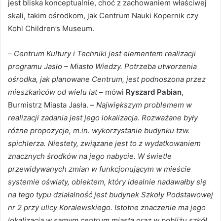
jest bliska konceptualnie, choć z zachowaniem właściwej
skali, takim ośrodkom, jak Centrum Nauki Kopernik czy
Kohl Children’s Museum.
–
Centrum Kultury i Techniki jest elementem realizacji
programu Jasło – Miasto Wiedzy. Potrzeba utworzenia
ośrodka, jak planowane Centrum, jest podnoszona przez
mieszkańców od wielu lat
– mówi
Ryszard Pabian
,
Burmistrz Miasta Jasła. –
Największym problemem w
realizacji zadania jest jego lokalizacja. Rozważane były
różne propozycje, m.in. wykorzystanie budynku tzw.
spichlerza. Niestety, związane jest to z wydatkowaniem
znacznych środków na jego nabycie. W świetle
przewidywanych zmian w funkcjonującym w mieście
systemie oświaty, obiektem, który idealnie nadawałby się
na tego typu działalność jest budynek Szkoły Podstawowej
nr 2 przy ulicy Koralewskiego. Istotne znaczenie ma jego
lokalizacja w samym centrum miasta oraz w pobliżu szkół,