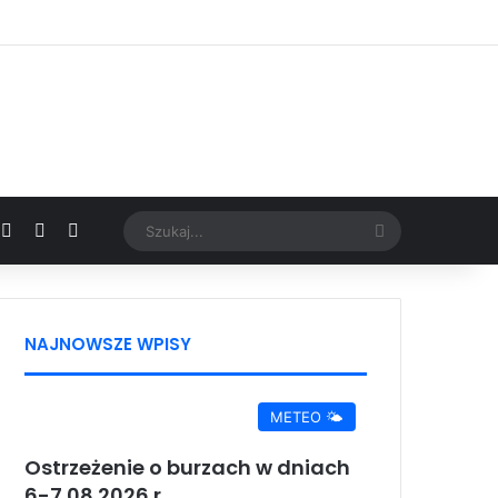
Facebook
X
YouTube
Google News
Szukaj...
NAJNOWSZE WPISY
METEO 🌤️
Ostrzeżenie o burzach w dniach
6-7.08.2026 r.