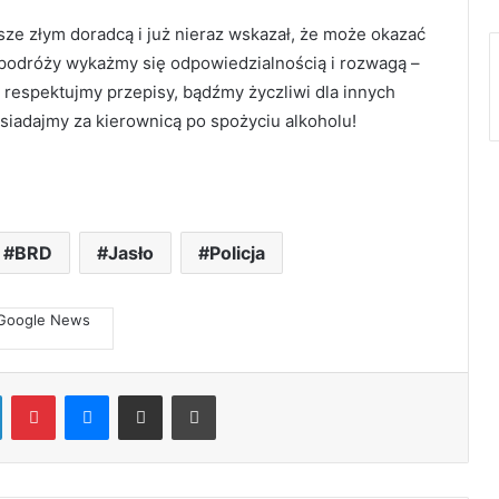
sze złym doradcą i już nieraz wskazał, że może okazać
s podróży wykażmy się odpowiedzialnością i rozwagą –
respektujmy przepisy, bądźmy życzliwi dla innych
iadajmy za kierownicą po spożyciu alkoholu!
BRD
Jasło
Policja
LinkedIn
Pinterest
Messenger
Share via Email
Print