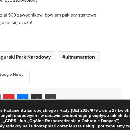
ien być zadowolony.
ział 500 zawodników, bowiem pakiety startowe
dzie się działo!
gurski Park Narodowy
ultramaraton
LinkedIn
Pinterest
Messenger
Share via Email
Print
Parlamentu Europejskiego i Rady (UE) 2016/679 z dnia 27 kwietni
 danych osobowych i w sprawie swobodnego przepływu takich dan
, „GDPR” lub „Ogólne Rozporządzenie o Ochronie Danych”).
ły redakcyjne i udostępniać coraz lepsze usługi, potrzebujemy z