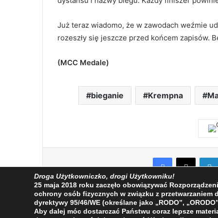
dystansu i nazwy biegu. Każdy finiszer powin
Już teraz wiadomo, że w zawodach weźmie ud
rozeszły się jeszcze przed końcem zapisów. Bę
(MCC Medale)
bieganie
Krempna
Ma
Facebook
X
Droga Użytkowniczko, drogi Użytkowniku!
25 maja 2018 roku zaczęło obowiązywać Rozporządzenie 
ochrony osób fizycznych w związku z przetwarzaniem
dyrektywy 95/46/WE (określane jako „RODO”, „ORODO”
Aby dalej móc dostarczać Państwu coraz lepsze materia