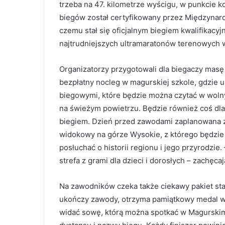
trzeba na 47. kilometrze wyścigu, w punkcie k
biegów został certyfikowany przez Międzynar
czemu stał się oficjalnym biegiem kwalifikacyj
najtrudniejszych ultramaratonów terenowych 
Organizatorzy przygotowali dla biegaczy masę
bezpłatny nocleg w magurskiej szkole, gdzie 
biegowymi, które będzie można czytać w woln
na świeżym powietrzu. Będzie również coś dla
biegiem. Dzień przed zawodami zaplanowana z
widokowy na górze Wysokie, z którego będzie 
posłuchać o historii regionu i jego przyrodzie
strefa z grami dla dzieci i dorosłych – zachęcaj
Na zawodników czeka także ciekawy pakiet sta
ukończy zawody, otrzyma pamiątkowy medal w
widać sowę, którą można spotkać w Magurskim