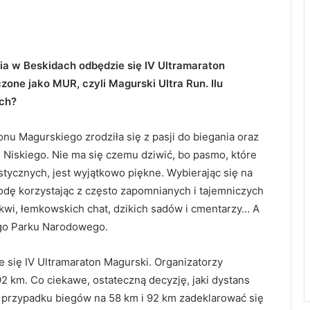
ia w Beskidach odbędzie się IV Ultramaraton
one jako MUR, czyli Magurski Ultra Run. Ilu
ach?
onu Magurskiego zrodziła się z pasji do biegania oraz
u Niskiego. Nie ma się czemu dziwić, bo pasmo, które
tycznych, jest wyjątkowo piękne. Wybierając się na
dę korzystając z często zapomnianych i tajemniczych
rkwi, łemkowskich chat, dzikich sadów i cmentarzy… A
ego Parku Narodowego.
e się IV Ultramaraton Magurski. Organizatorzy
92 km. Co ciekawe, ostateczną decyzję, jaki dystans
 przypadku biegów na 58 km i 92 km zadeklarować się