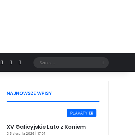
Facebook
X
YouTube
Google News
Szukaj...
NAJNOWSZE WPISY
PLAKATY 🖼️
XV Galicyjskie Lato z Koniem
5 sierpnia 2026 | 17:01