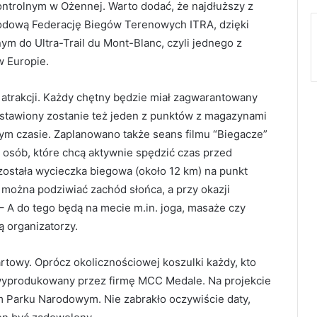
ontrolnym w Ożennej. Warto dodać, że najdłuższy z
odową Federację Biegów Terenowych ITRA, dzięki
nym do Ultra-Trail du Mont-Blanc, czyli jednego z
w Europie.
 atrakcji. Każdy chętny będzie miał zagwarantowany
ustawiony zostanie też jeden z punktów z magazynami
ym czasie. Zaplanowano także seans filmu “Biegacze”
 osób, które chcą aktywnie spędzić czas przed
ostała wycieczka biegowa (około 12 km) na punkt
można podziwiać zachód słońca, a przy okazji
. – A do tego będą na mecie m.in. joga, masaże czy
ą organizatorzy.
rtowy. Oprócz okolicznościowej koszulki każdy, kto
yprodukowany przez firmę MCC Medale. Na projekcie
 Parku Narodowym. Nie zabrakło oczywiście daty,