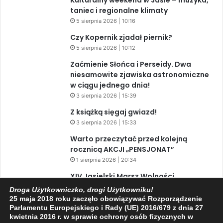
Kulturalny weekend w Jaśle – muzyka,
taniec i regionalne klimaty
5 sierpnia 2026 | 10:16
Czy Kopernik zjadał piernik?
5 sierpnia 2026 | 10:12
Zaćmienie Słońca i Perseidy. Dwa
niesamowite zjawiska astronomiczne
w ciągu jednego dnia!
3 sierpnia 2026 | 15:39
Z książką sięgaj gwiazd!
3 sierpnia 2026 | 15:33
Warto przeczytać przed kolejną
rocznicą AKCJI „PENSJONAT”
1 sierpnia 2026 | 20:34
XIV Jasielski Marsz Wolności
31 lipca 2026 | 11:44
Droga Użytkowniczko, drogi Użytkowniku!
25 maja 2018 roku zaczęło obowiązywać Rozporządzenie
Parlamentu Europejskiego i Rady (UE) 2016/679 z dnia 27
kwietnia 2016 r. w sprawie ochrony osób fizycznych w