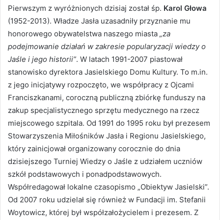
Pierwszym z wyróżnionych dzisiaj został śp.
Karol Głowa
(1952-2013). Władze Jasła uzasadniły przyznanie mu
honorowego obywatelstwa naszego miasta
„za
podejmowanie działań w zakresie popularyzacji wiedzy o
Jaśle i jego historii”
. W latach 1991-2007 piastował
stanowisko dyrektora Jasielskiego Domu Kultury. To m.in.
z jego inicjatywy rozpoczęto, we współpracy z Ojcami
Franciszkanami, coroczną publiczną zbiórkę funduszy na
zakup specjalistycznego sprzętu medycznego na rzecz
miejscowego szpitala. Od 1991 do 1995 roku był prezesem
Stowarzyszenia Miłośników Jasła i Regionu Jasielskiego,
który zainicjował organizowany corocznie do dnia
dzisiejszego Turniej Wiedzy o Jaśle z udziałem uczniów
szkół podstawowych i ponadpodstawowych.
Współredagował lokalne czasopismo „Obiektyw Jasielski”.
Od 2007 roku udzielał się również w Fundacji im. Stefanii
Woytowicz, której był współzałożycielem i prezesem. Z