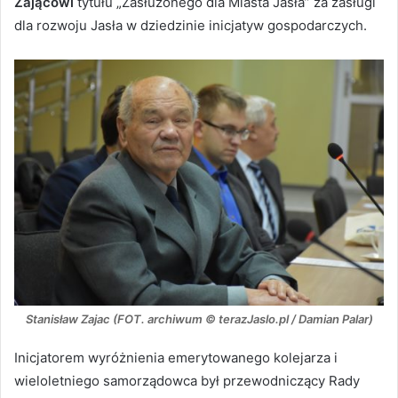
Zającowi
tytułu „Zasłużonego dla Miasta Jasła” za zasługi
dla rozwoju Jasła w dziedzinie inicjatyw gospodarczych.
Stanisław Zajac (FOT. archiwum © terazJaslo.pl / Damian Palar)
Inicjatorem wyróżnienia emerytowanego kolejarza i
wieloletniego samorządowca był przewodniczący Rady