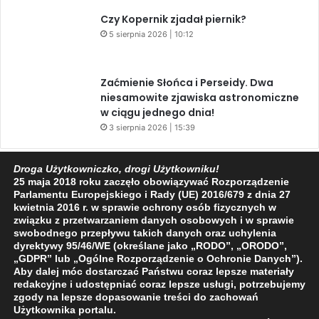
Czy Kopernik zjadał piernik?
5 sierpnia 2026 | 10:12
Zaćmienie Słońca i Perseidy. Dwa
niesamowite zjawiska astronomiczne
w ciągu jednego dnia!
3 sierpnia 2026 | 15:39
Droga Użytkowniczko, drogi Użytkowniku!
Facebook
X
YouTube
25 maja 2018 roku zaczęło obowiązywać Rozporządzenie
Parlamentu Europejskiego i Rady (UE) 2016/679 z dnia 27
kwietnia 2016 r. w sprawie ochrony osób fizycznych w
związku z przetwarzaniem danych osobowych i w sprawie
swobodnego przepływu takich danych oraz uchylenia
dyrektywy 95/46/WE (określane jako „RODO”, „ORODO”,
„GDPR” lub „Ogólne Rozporządzenie o Ochronie Danych”).
2009 - 2026 © Wszelkie prawa zastrzeżone
Aby dalej móc dostarczać Państwu coraz lepsze materiały
redakcyjne i udostępniać coraz lepsze usługi, potrzebujemy
O NAS
REDAKCJA
POLITYKA PRYWATNOŚCI
zgody na lepsze dopasowanie treści do zachowań
Użytkownika portalu.