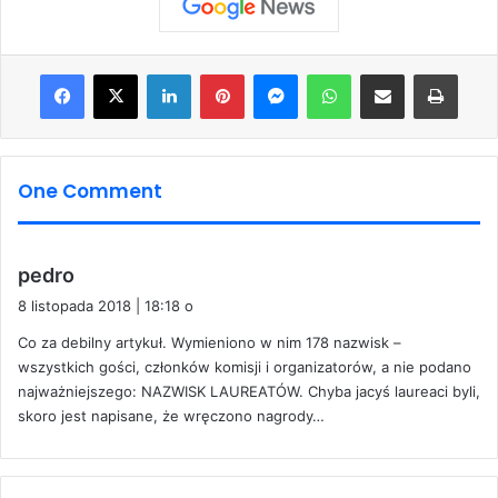
Facebook
X
LinkedIn
Pinterest
Messenger
WhatsApp
Share via Email
Print
One Comment
p
pedro
i
8 listopada 2018 | 18:18 o
s
Co za debilny artykuł. Wymieniono w nim 178 nazwisk –
z
wszystkich gości, członków komisji i organizatorów, a nie podano
e
najważniejszego: NAZWISK LAUREATÓW. Chyba jacyś laureaci byli,
:
skoro jest napisane, że wręczono nagrody…