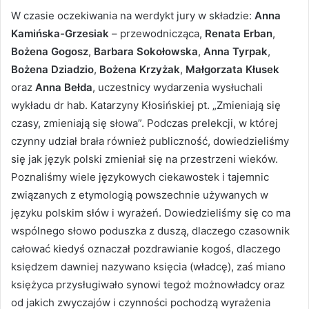
W czasie oczekiwania na werdykt jury w składzie:
Anna
Kamińska-Grzesiak
– przewodnicząca,
Renata Erban
,
Bożena Gogosz
,
Barbara Sokołowska
,
Anna Tyrpak
,
Bożena Dziadzio
,
Bożena Krzyżak
,
Małgorzata Kłusek
oraz
Anna Bełda
, uczestnicy wydarzenia wysłuchali
wykładu dr hab. Katarzyny Kłosińskiej pt. „Zmieniają się
czasy, zmieniają się słowa”. Podczas prelekcji, w której
czynny udział brała również publiczność, dowiedzieliśmy
się jak język polski zmieniał się na przestrzeni wieków.
Poznaliśmy wiele językowych ciekawostek i tajemnic
związanych z etymologią powszechnie używanych w
języku polskim słów i wyrażeń. Dowiedzieliśmy się co ma
wspólnego słowo poduszka z duszą, dlaczego czasownik
całować kiedyś oznaczał pozdrawianie kogoś, dlaczego
księdzem dawniej nazywano księcia (władcę), zaś miano
księżyca przysługiwało synowi tegoż możnowładcy oraz
od jakich zwyczajów i czynności pochodzą wyrażenia