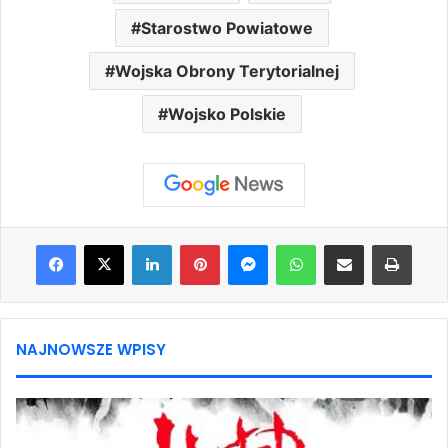
Starostwo Powiatowe
Wojska Obrony Terytorialnej
Wojsko Polskie
Facebook
X
LinkedIn
Pinterest
Messenger
WhatsApp
Share via Email
Print
NAJNOWSZE WPISY