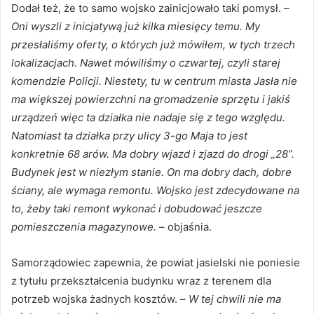
Dodał też, że to samo wojsko zainicjowało taki pomysł. –
Oni wyszli z inicjatywą już kilka miesięcy temu. My
przesłaliśmy oferty, o których już mówiłem, w tych trzech
lokalizacjach. Nawet mówiliśmy o czwartej, czyli starej
komendzie Policji. Niestety, tu w centrum miasta Jasła nie
ma większej powierzchni na gromadzenie sprzętu i jakiś
urządzeń więc ta działka nie nadaje się z tego względu.
Natomiast ta działka przy ulicy 3-go Maja to jest
konkretnie 68 arów. Ma dobry wjazd i zjazd do drogi „28”.
Budynek jest w niezłym stanie. On ma dobry dach, dobre
ściany, ale wymaga remontu. Wojsko jest zdecydowane na
to, żeby taki remont wykonać i dobudować jeszcze
pomieszczenia magazynowe.
– objaśnia.
Samorządowiec zapewnia, że powiat jasielski nie poniesie
z tytułu przekształcenia budynku wraz z terenem dla
potrzeb wojska żadnych kosztów. –
W tej chwili nie ma