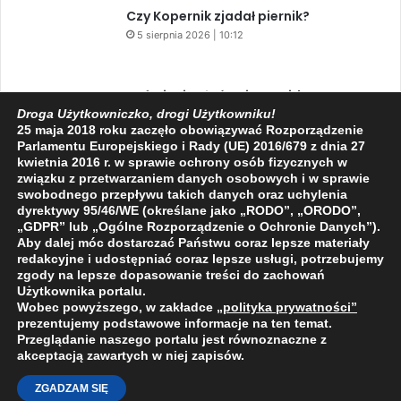
Czy Kopernik zjadał piernik?
5 sierpnia 2026 | 10:12
Zaćmienie Słońca i Perseidy. Dwa
niesamowite zjawiska astronomiczne
Droga Użytkowniczko, drogi Użytkowniku!
25 maja 2018 roku zaczęło obowiązywać Rozporządzenie
w ciągu jednego dnia!
Parlamentu Europejskiego i Rady (UE) 2016/679 z dnia 27
3 sierpnia 2026 | 15:39
kwietnia 2016 r. w sprawie ochrony osób fizycznych w
związku z przetwarzaniem danych osobowych i w sprawie
swobodnego przepływu takich danych oraz uchylenia
dyrektywy 95/46/WE (określane jako „RODO”, „ORODO”,
Facebook
X
YouTube
„GDPR” lub „Ogólne Rozporządzenie o Ochronie Danych”).
Aby dalej móc dostarczać Państwu coraz lepsze materiały
redakcyjne i udostępniać coraz lepsze usługi, potrzebujemy
zgody na lepsze dopasowanie treści do zachowań
Użytkownika portalu.
Wobec powyższego, w zakładce
„polityka prywatności
”
2009 - 2026 © Wszelkie prawa zastrzeżone
prezentujemy podstawowe informacje na ten temat.
Przeglądanie naszego portalu jest równoznaczne z
O NAS
REDAKCJA
POLITYKA PRYWATNOŚCI
akceptacją zawartych w niej zapisów.
ZGADZAM SIĘ