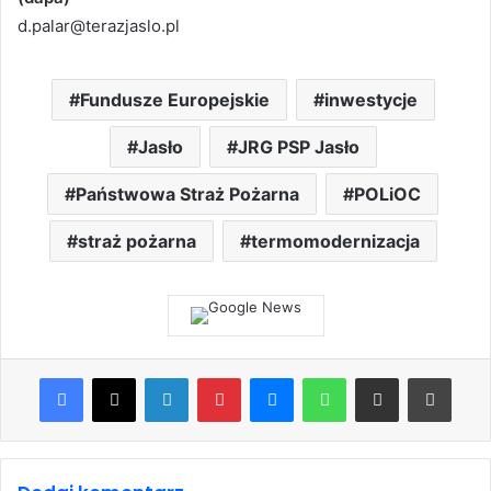
d.palar@terazjaslo.pl
Fundusze Europejskie
inwestycje
Jasło
JRG PSP Jasło
Państwowa Straż Pożarna
POLiOC
straż pożarna
termomodernizacja
Facebook
X
LinkedIn
Pinterest
Messenger
WhatsApp
Share via Email
Print