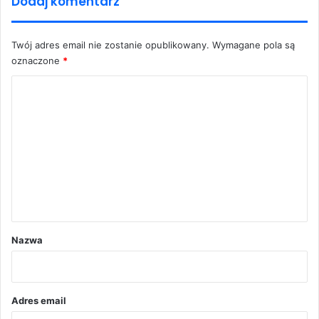
Dodaj komentarz
Twój adres email nie zostanie opublikowany.
Wymagane pola są
oznaczone
*
K
o
m
e
n
t
a
r
Nazwa
z
*
Adres email