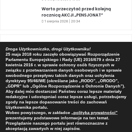
Warto przeczytać przed kolejną
rocznicą AKCJI „PENSJONAT”
1 sierpnia 2026 | 20:34
Facebook
X
YouTube
Droga Użytkowniczko, drogi Użytkowniku!
25 maja 2018 roku zaczęło obowiązywać Rozporządzenie
Parlamentu Europejskiego i Rady (UE) 2016/679 z dnia 27
kwietnia 2016 r. w sprawie ochrony osób fizycznych w
związku z przetwarzaniem danych osobowych i w sprawie
swobodnego przepływu takich danych oraz uchylenia
2009 - 2026 © Wszelkie prawa zastrzeżone
dyrektywy 95/46/WE (określane jako „RODO”, „ORODO”,
„GDPR” lub „Ogólne Rozporządzenie o Ochronie Danych”).
O NAS
REDAKCJA
POLITYKA PRYWATNOŚCI
Aby dalej móc dostarczać Państwu coraz lepsze materiały
redakcyjne i udostępniać coraz lepsze usługi, potrzebujemy
zgody na lepsze dopasowanie treści do zachowań
Użytkownika portalu.
Wobec powyższego, w zakładce
„polityka prywatności
”
prezentujemy podstawowe informacje na ten temat.
Przeglądanie naszego portalu jest równoznaczne z
akceptacją zawartych w niej zapisów.