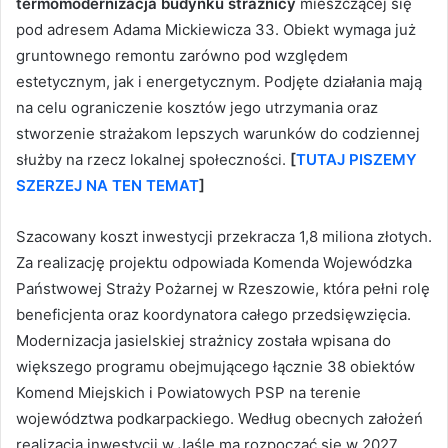
termomodernizacja budynku strażnicy
mieszczącej się
pod adresem Adama Mickiewicza 33. Obiekt wymaga już
gruntownego remontu zarówno pod względem
estetycznym, jak i energetycznym. Podjęte działania mają
na celu ograniczenie kosztów jego utrzymania oraz
stworzenie strażakom lepszych warunków do codziennej
służby na rzecz lokalnej społeczności.
[
TUTAJ PISZEMY
SZERZEJ NA TEN TEMAT
]
Szacowany koszt inwestycji przekracza 1,8 miliona złotych.
Za realizację projektu odpowiada Komenda Wojewódzka
Państwowej Straży Pożarnej w Rzeszowie, która pełni rolę
beneficjenta oraz koordynatora całego przedsięwzięcia.
Modernizacja jasielskiej strażnicy została wpisana do
większego programu obejmującego łącznie 38 obiektów
Komend Miejskich i Powiatowych PSP na terenie
województwa podkarpackiego. Według obecnych założeń
realizacja inwestycji w Jaśle ma rozpocząć się w 2027