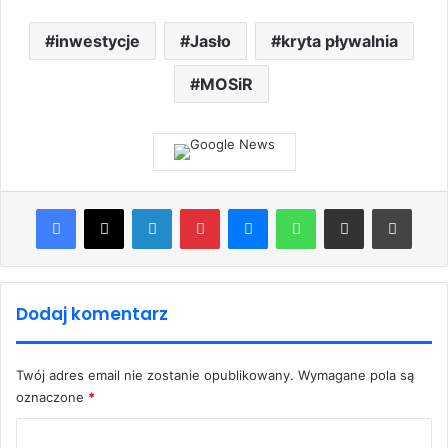
inwestycje
Jasło
kryta pływalnia
MOSiR
Facebook
X
LinkedIn
Pinterest
Messenger
WhatsApp
Share via Email
Print
Dodaj komentarz
Twój adres email nie zostanie opublikowany.
Wymagane pola są
oznaczone
*
K