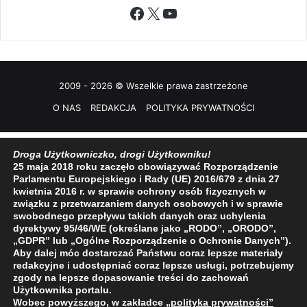
Facebook
X
YouTube
2009 - 2026 © Wszelkie prawa zastrzeżone
O NAS
REDAKCJA
POLITYKA PRYWATNOŚCI
Droga Użytkowniczko, drogi Użytkowniku!
25 maja 2018 roku zaczęło obowiązywać Rozporządzenie
Parlamentu Europejskiego i Rady (UE) 2016/679 z dnia 27
kwietnia 2016 r. w sprawie ochrony osób fizycznych w
związku z przetwarzaniem danych osobowych i w sprawie
swobodnego przepływu takich danych oraz uchylenia
dyrektywy 95/46/WE (określane jako „RODO”, „ORODO”,
„GDPR” lub „Ogólne Rozporządzenie o Ochronie Danych”).
Aby dalej móc dostarczać Państwu coraz lepsze materiały
redakcyjne i udostępniać coraz lepsze usługi, potrzebujemy
zgody na lepsze dopasowanie treści do zachowań
Użytkownika portalu.
Wobec powyższego, w zakładce
„polityka prywatności
”