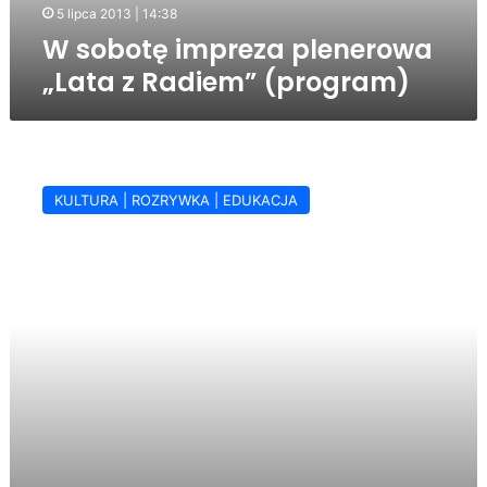
5 lipca 2013 | 14:38
W sobotę impreza plenerowa
„Lata z Radiem” (program)
Lato
z
KULTURA | ROZRYWKA | EDUKACJA
Radiem
2013
–
na
Kwiatowej
radiowe
studio
plenerowe