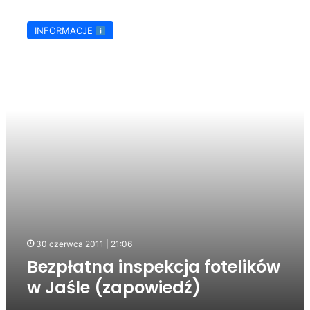
Bezpłatna
inspekcja
INFORMACJE
fotelików
w
Jaśle
(zapowiedź)
30 czerwca 2011 | 21:06
Bezpłatna inspekcja fotelików
w Jaśle (zapowiedź)