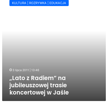
KULTURA | ROZRYWKA | EDUKACJA
Radiem”
na
jubileuszowej
trasie
koncertowej
w
Jaśle
3 lipca 2011 | 13:46
„Lato z Radiem” na
jubileuszowej trasie
koncertowej w Jaśle