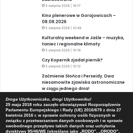
5 sierpnia 2026 | 16:17
Kino plenerowe w Gorajowicach –
08.08.2026
5 sierpnia 2026 | 10:49
Kulturalny weekend w Jaśle – muzyka,
taniec i regionalne klimaty
5 sierpnia 2026 | 10:16
Czy Kopernik zjadał piernik?
5 sierpnia 2026 | 10:12
Zaćmienie Słońca i Perseidy. Dwa
niesamowite zjawiska astronomiczne
w ciągu jednego dnia!
3 sierpnia 2026 | 15:39
Droga Użytkowniczko, drogi Użytkowniku!
25 maja 2018 roku zaczęło obowiązywać Rozporządzenie
Parlamentu Europejskiego i Rady (UE) 2016/679 z dnia 27
kwietnia 2016 r. w sprawie ochrony osób fizycznych w
Facebook
X
YouTube
związku z przetwarzaniem danych osobowych i w sprawie
swobodnego przepływu takich danych oraz uchylenia
dyrektywy 95/46/WE (określane jako „RODO”, „ORODO”,