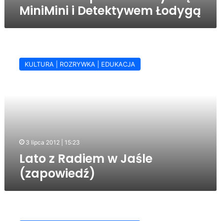
MiniMini i Detektywem Łodygą
Lato
z
KULTURA | ROZRYWKA | EDUKACJA
Radiem
w
Jaśle
(zapowiedź)
3 lipca 2012 | 15:23
Lato z Radiem w Jaśle
(zapowiedź)
„Lato
z