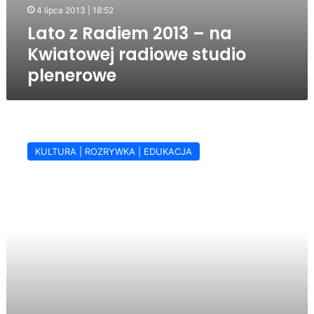
4 lipca 2013 | 18:52
Lato z Radiem 2013 – na
Kwiatowej radiowe studio
plenerowe
Jasło
szykuje
KULTURA | ROZRYWKA | EDUKACJA
się
na
„Lato
z
Radiem”