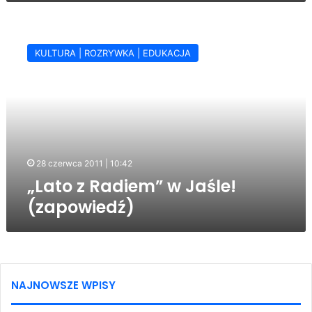
„Lato
z
KULTURA | ROZRYWKA | EDUKACJA
Radiem”
w
Jaśle!
(zapowiedź)
28 czerwca 2011 | 10:42
„Lato z Radiem” w Jaśle!
(zapowiedź)
NAJNOWSZE WPISY