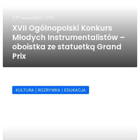
Instrumentalistów
–
oboistka
27 marca 2023 | 17:21
ze
XVII Ogólnopolski Konkurs
statuetką
Młodych Instrumentalistów –
Grand
Prix
oboistka ze statuetką Grand
Prix
Göran
Larsen
KULTURA | ROZRYWKA | EDUKACJA
Kwartet
w
JDK
(zapowiedź)