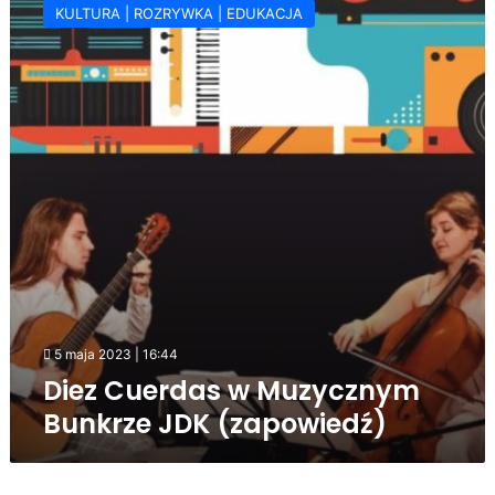
KULTURA | ROZRYWKA | EDUKACJA
w
Muzycznym
Bunkrze
JDK
(zapowiedź)
5 maja 2023 | 16:44
Diez Cuerdas w Muzycznym
Bunkrze JDK (zapowiedź)