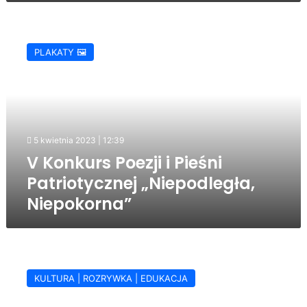
V
Konkurs
PLAKATY 🖼️
Poezji
i
Pieśni
Patriotycznej
„Niepodległa,
Niepokorna”
5 kwietnia 2023 | 12:39
V Konkurs Poezji i Pieśni
Patriotycznej „Niepodległa,
Niepokorna”
XVII
Ogólnopolski
KULTURA | ROZRYWKA | EDUKACJA
Konkurs
Młodych