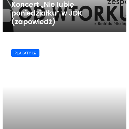
Koncert „Nie lubię
poniedziałku” w JDK
(zapowiedź)
Koncert
Trzech
PLAKATY 🖼️
Króli
w
Jaśle