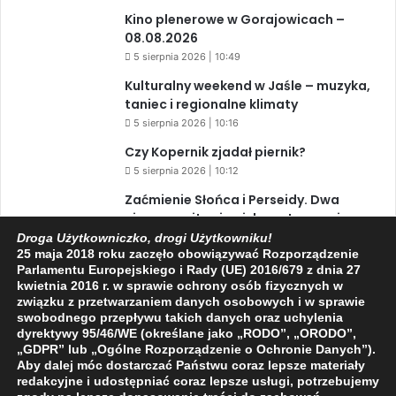
Kino plenerowe w Gorajowicach –
08.08.2026
5 sierpnia 2026 | 10:49
Kulturalny weekend w Jaśle – muzyka,
taniec i regionalne klimaty
5 sierpnia 2026 | 10:16
Czy Kopernik zjadał piernik?
5 sierpnia 2026 | 10:12
Zaćmienie Słońca i Perseidy. Dwa
niesamowite zjawiska astronomiczne
w ciągu jednego dnia!
Droga Użytkowniczko, drogi Użytkowniku!
25 maja 2018 roku zaczęło obowiązywać Rozporządzenie
3 sierpnia 2026 | 15:39
Parlamentu Europejskiego i Rady (UE) 2016/679 z dnia 27
kwietnia 2016 r. w sprawie ochrony osób fizycznych w
związku z przetwarzaniem danych osobowych i w sprawie
swobodnego przepływu takich danych oraz uchylenia
Facebook
X
YouTube
dyrektywy 95/46/WE (określane jako „RODO”, „ORODO”,
„GDPR” lub „Ogólne Rozporządzenie o Ochronie Danych”).
Aby dalej móc dostarczać Państwu coraz lepsze materiały
redakcyjne i udostępniać coraz lepsze usługi, potrzebujemy