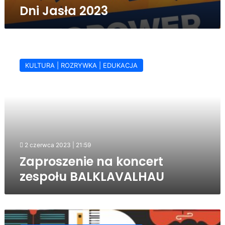
Dni Jasła 2023
Zaproszenie
na
KULTURA | ROZRYWKA | EDUKACJA
koncert
zespołu
BALKLAVALHAU
2 czerwca 2023 | 21:59
Zaproszenie na koncert
zespołu BALKLAVALHAU
Diez
Cuerdas