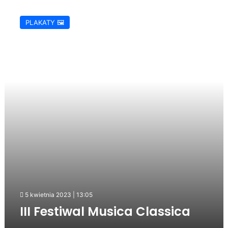
III
Festiwal
PLAKATY 🖼️
Musica
Classica
5 kwietnia 2023 | 13:05
III Festiwal Musica Classica