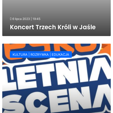
6 lipca 2023 | 19:45
Koncert Trzech Króli w Jaśle
Dni
Jasła
KULTURA | ROZRYWKA | EDUKACJA
i
Letnia
scena
Radia
ESKA