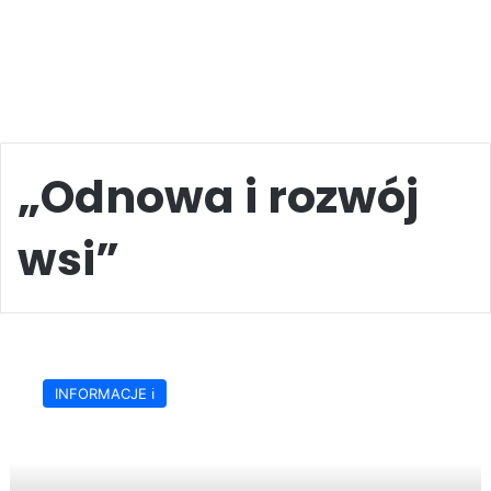
„Odnowa i rozwój
wsi”
Miliony
złotych
INFORMACJE ℹ️
na
rozwój
wsi
powiatu