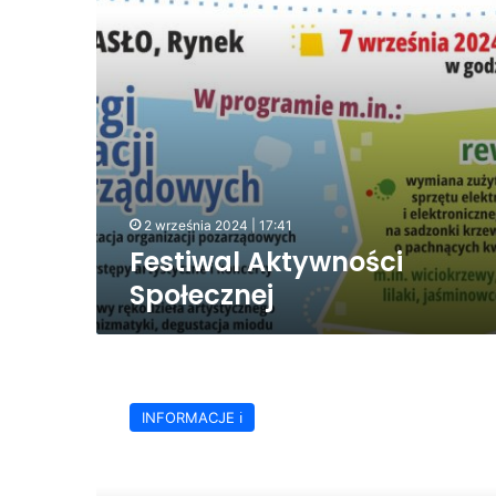
2 września 2024 | 17:41
Festiwal Aktywności
Społecznej
27
lutego
INFORMACJE ℹ️
–
Światowy
Dzień
Organizacji