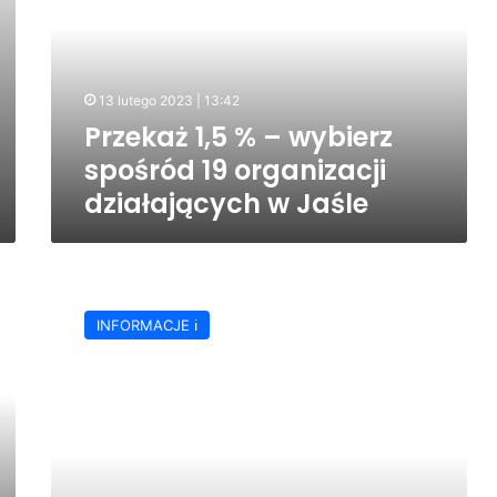
wybierz
spośród
19
organizacji
13 lutego 2023 | 13:42
działających
Przekaż 1,5 % – wybierz
w
Jaśle
spośród 19 organizacji
działających w Jaśle
Określono
zakres
INFORMACJE ℹ️
współpracy
miasta
Jasła
z
organizacjami
pozarządowymi
w