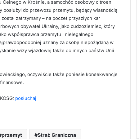
u Celnego w Krośnie, a samochód osobowy citroen
tóry posłużył do przewozu przemytu, będący własnością
ostał zatrzymany – na poczet przyszłych kar
rbowych obywatel Ukrainy, jako cudzoziemiec, który
jako współsprawca przemytu i nielegalnego
ajprawdopodobniej uznany za osobę niepożądaną w
zyskanie wizy wjazdowej także do innych państw Unii
owieckiego, oczywiście także poniesie konsekwencje
 finansowe.
y KOSG:
posłuchaj
przemyt
Straż Graniczna