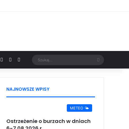
Facebook
X
YouTube
Google News
Szukaj...
NAJNOWSZE WPISY
METEO 🌤️
Ostrzeżenie o burzach w dniach
6-7.08.2026 r.