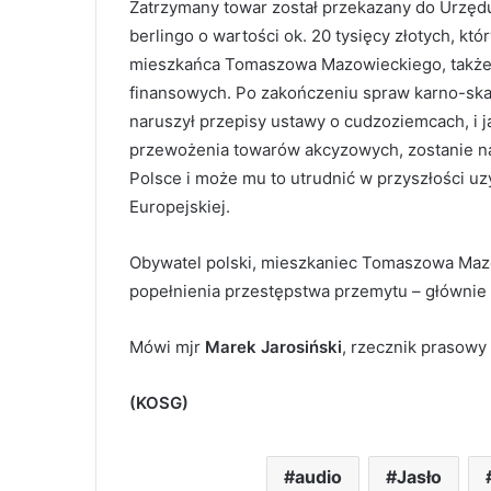
Zatrzymany towar został przekazany do Urzęd
berlingo o wartości ok. 20 tysięcy złotych, k
mieszkańca Tomaszowa Mazowieckiego, także z
finansowych. Po zakończeniu spraw karno-ska
naruszył przepisy ustawy o cudzoziemcach, i 
przewożenia towarów akcyzowych, zostanie n
Polsce i może mu to utrudnić w przyszłości u
Europejskiej.
Obywatel polski, mieszkaniec Tomaszowa Maz
popełnienia przestępstwa przemytu – głównie
Mówi mjr
Marek Jarosiński
, rzecznik prasow
(KOSG)
audio
Jasło