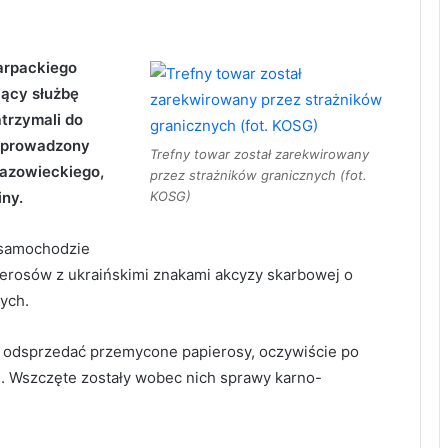
arpackiego
iący służbę
atrzymali do
o prowadzony
Trefny towar został zarekwirowany
azowieckiego,
przez strażników granicznych (fot.
KOSG)
ny.
 samochodzie
pierosów z ukraińskimi znakami akcyzy skarbowej o
ych.
ie odsprzedać przemycone papierosy, oczywiście po
e. Wszczęte zostały wobec nich sprawy karno-