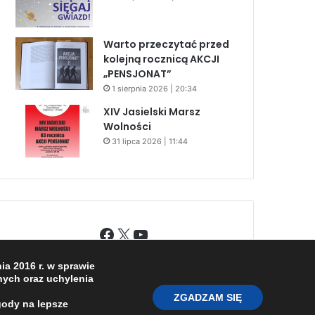
Warto przeczytać przed
kolejną rocznicą AKCJI
„PENSJONAT”
1 sierpnia 2026 | 20:34
XIV Jasielski Marsz
Wolności
31 lipca 2026 | 11:44
Facebook
X
YouTube
a 2016 r. w sprawie
ych oraz uchylenia
ZGADZAM SIĘ
gody na lepsze