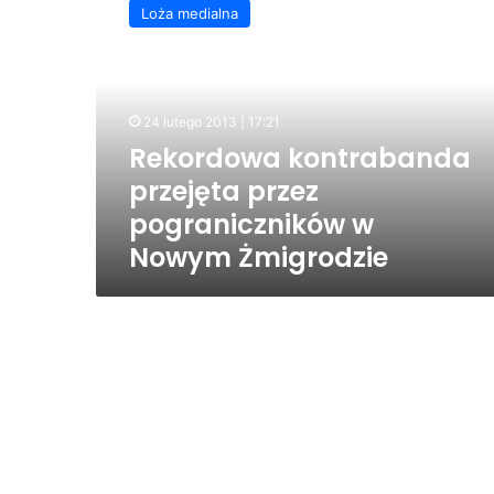
Loża medialna
przejęta
przez
pograniczników
w
Nowym
24 lutego 2013 | 17:21
Żmigrodzie
Rekordowa kontrabanda
przejęta przez
pograniczników w
Nowym Żmigrodzie