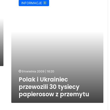
INFORMACJE
Ukrainiec
przewozili
30
tysiecy
papierosow
z
przemytu
9 kwietnia 2009 | 16:20
Polak i Ukrainiec
przewozili 30 tysiecy
papierosow z przemytu