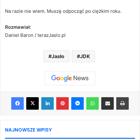
Na razie nie wiem. Muszę odpocząć po ciężkim roku.
Rozmawiał:
Daniel Baron / terazJaslo.pl
Jasło
JDK
Facebook
X
LinkedIn
Pinterest
Messenger
WhatsApp
Share via Email
Print
NAJNOWSZE WPISY