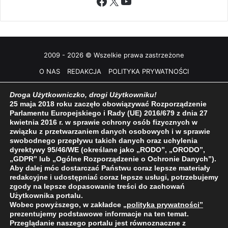
Facebook
X
YouTube
2009 - 2026 © Wszelkie prawa zastrzeżone
O NAS
REDAKCJA
POLITYKA PRYWATNOŚCI
Droga Użytkowniczko, drogi Użytkowniku!
25 maja 2018 roku zaczęło obowiązywać Rozporządzenie
Parlamentu Europejskiego i Rady (UE) 2016/679 z dnia 27
kwietnia 2016 r. w sprawie ochrony osób fizycznych w
związku z przetwarzaniem danych osobowych i w sprawie
swobodnego przepływu takich danych oraz uchylenia
dyrektywy 95/46/WE (określane jako „RODO”, „ORODO”,
„GDPR” lub „Ogólne Rozporządzenie o Ochronie Danych”).
Aby dalej móc dostarczać Państwu coraz lepsze materiały
redakcyjne i udostępniać coraz lepsze usługi, potrzebujemy
zgody na lepsze dopasowanie treści do zachowań
Użytkownika portalu.
Wobec powyższego, w zakładce
„polityka prywatności
”
prezentujemy podstawowe informacje na ten temat.
Przeglądanie naszego portalu jest równoznaczne z