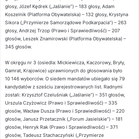
głosy, Józef Kędrek („Jaślanie”) – 183 głosy, Adam
Koszelnik (Platforma Obywatelska) – 132 głosy, Krystyna
Sikora („Przymierze Samorządowe Podkarpacia”) – 263
głosy, Andrzej Trzop (Prawo i Sprawiedliwość) – 207
głosów, Leszek Znamirowski (Platforma Obywatelska) –
345 głosów.
W okręgu nr 3 (osiedla: Mickiewicza, Kaczorowy, Bryły,
Gamrat, Krajowice) uprawnionych do głosowania było
10 146 wyborców. O siedem mandatów ubiegało się 79
kandydatów z sześciu zarejestrowanych list. Radnymi
zostali: Krzysztof Czeluśniak („Jaślanie”) – 351 głosów,
Urszula Czyżowicz (Prawo i Sprawiedliwość) – 335
głosów, Wacław Dusza (Prawo i Sprawiedliwość) – 220
głosów, Janusz Przetacznik („Forum Jasielskie”) – 181
głosów, Henryk Rak (Prawo i Sprawiedliwość) – 371
głosów, Tadeusz Stachaczyński („Przymierze