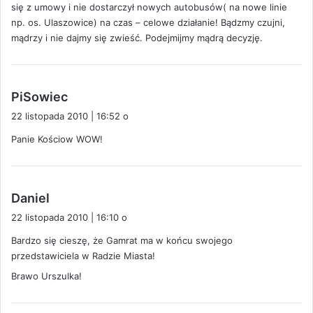
się z umowy i nie dostarczył nowych autobusów( na nowe linie
np. os. Ulaszowice) na czas – celowe działanie! Bądzmy czujni,
mądrzy i nie dajmy się zwieść. Podejmijmy mądrą decyzję.
p
PiSowiec
i
22 listopada 2010 | 16:52 o
s
Panie Kościow WOW!
z
e
:
p
Daniel
i
22 listopada 2010 | 16:10 o
s
Bardzo się cieszę, że Gamrat ma w końcu swojego
z
przedstawiciela w Radzie Miasta!
e
:
Brawo Urszulka!