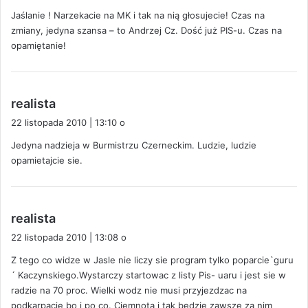
s
Jaślanie ! Narzekacie na MK i tak na nią głosujecie! Czas na
z
zmiany, jedyna szansa – to Andrzej Cz. Dość już PIS-u. Czas na
e
opamiętanie!
:
p
realista
i
22 listopada 2010 | 13:10 o
s
Jedyna nadzieja w Burmistrzu Czerneckim. Ludzie, ludzie
z
opamietajcie sie.
e
:
p
realista
i
22 listopada 2010 | 13:08 o
s
Z tego co widze w Jasle nie liczy sie program tylko poparcie`guru
z
´ Kaczynskiego.Wystarczy startowac z listy Pis- uaru i jest sie w
e
radzie na 70 proc. Wielki wodz nie musi przyjezdzac na
:
podkarpacie bo i po co. Ciemnota i tak bedzie zawsze za nim