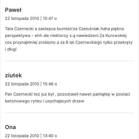
p
Paweł
i
22 listopada 2010 | 15:47 o
s
Tata Czernecki a zastepca burmistrza Czeluśniak haha piękna
z
perspektywa – ehh ale niektorzy s.ą nawiedzeni.Za Kurowskiej
e
cos przynajmniej zrobiono a za 8 lat Czerneckiego tylko przekręty
:
i długi
p
ziutek
i
22 listopada 2010 | 15:46 o
s
Pan Czernecki tez juz był , pozostawił nawet pamiątkę w postaci
z
betonowego rynku i usychajacych drzew
e
:
p
Ona
i
22 listopada 2010 | 13:40 o