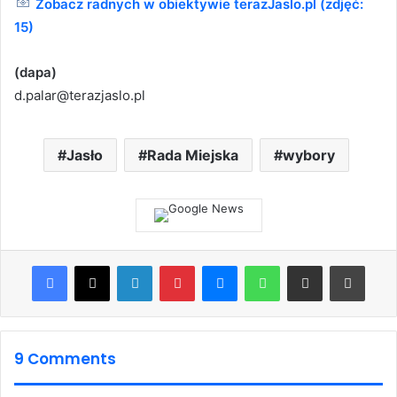
Zobacz radnych w obiektywie terazJaslo.pl (zdjęć:
15)
(dapa)
d.palar@terazjaslo.pl
Jasło
Rada Miejska
wybory
Facebook
X
LinkedIn
Pinterest
Messenger
WhatsApp
Share via Email
Print
9 Comments