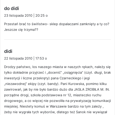
p
do didi
i
23 listopada 2010 | 20:25 o
s
Przestań brać to świństwo- sklep dopalaczami zamknięty a ty co?
z
Jeszcze cię trzyma??
e
:
p
didi
i
22 listopada 2010 | 17:53 o
s
Drodzy państwo, los naszego miasta w naszych rękach, należy się
z
tylko dokładnie przyjrzeć i „docenić” „osiągnięcia” (czyt. długi, brak
e
inwestycji i liczne przekręty) pana Czarneckiego i jegi
:
„niezawodnej” ekipy (czyt. bandy). Pani Kurowska, pomimo kilku
zawirowań, jak by nie było bardzo dużo dla JASŁA ZROBIŁA M. IN.
porządne drogi, szkoła podstawowa nr 12, miasteczko ruchu
drogowego, a co więcej nie pozwoliła na prywatyzację komunikacji
miejskiej. Niestety komuś w Warszawie bardzo na tym zależy ,
żeby nie wygrała tych wyborów, dlatego też Sanok nie wywiązał