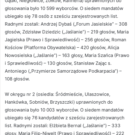
Gądki, Niegłowice, Żółków, Rafineria) uprawnionych do
głosowania było 10 599 wyborców. O siedem mandatów
ubiegało się 78 osób z sześciu zarejestrowanych list.
Radnymi zostali: Andrzej Dybaś („Forum Jasielskie” – 308
głosów, Zdzisław Dziedzic („Jaślanie”) – 219 głosów, Maria
Jagielska (Prawo i Sprawiedliwość) – 256 głosów, Roman
Kościow (Platforma Obywatelska) – 420 głosów, Alicja
Nowosielska („Jaślanie”) – 163 głosy, Maria Szańca (Prawo
i Sprawiedliwość) – 130 głosów, Stanisław Zając s.
Antoniego („Przymierze Samorządowe Podkarpacia”) –
108 głosów.
W okręgu nr 2 (osiedla: Śródmieście, Ulaszowice,
Hankówka, Sobniów, Brzyszczki) uprawnionych do
głosowania było 10 003 wyborców. O siedem mandatów
ubiegało się 76 kandydatów z sześciu zarejestrowanych
list. Radnymi zostali: Elżbieta Bernal („Jaślanie”) – 333
głosy, Maria Filip-Niwelt (Prawo i Sprawiedliwość) – 222