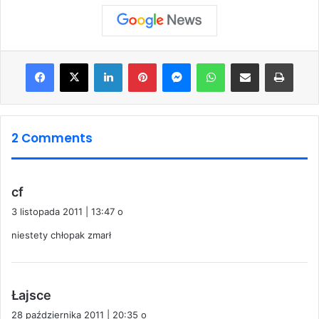
Facebook
X
LinkedIn
Pinterest
Messenger
WhatsApp
Share via Email
Print
2 Comments
p
cf
i
3 listopada 2011 | 13:47 o
s
niestety chłopak zmarł
z
e
:
p
Łajsce
i
28 października 2011 | 20:35 o