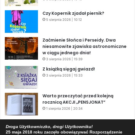
Czy Kopernik zjadał piernik?
5 sierpnia 2026 | 10:12
Zaćmienie Słońca i Perseidy. Dwa
niesamowite zjawiska astronomiczne
w ciągu jednego dnia!
3 sierpnia 2026 | 15:39
Z książką sięgaj gwiazd!
3 sierpnia 2026 | 15:33
Warto przeczytać przed kolejną
rocznicą AKCJI „PENSJONAT”
1 sierpnia 2026 | 20:34
XIV Jasielski Marsz Wolności
Droga Użytkowniczko, drogi Użytkowniku!
31 lipca 2026 | 11:44
25 maja 2018 roku zaczęło obowiązywać Rozporządzenie