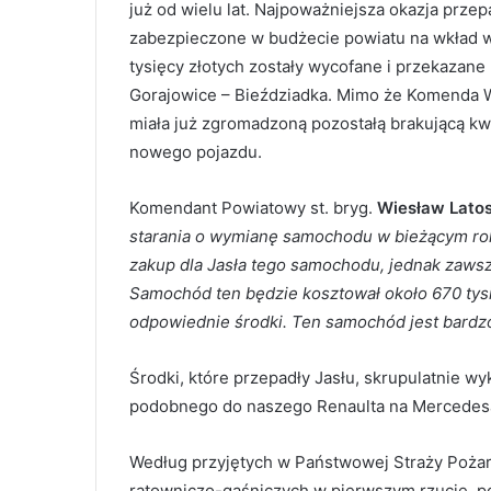
już od wielu lat. Najpoważniejsza okazja prze
zabezpieczone w budżecie powiatu na wkład wł
tysięcy złotych zostały wycofane i przekazane
Gorajowice – Bieździadka. Mimo że Komenda 
miała już zgromadzoną pozostałą brakującą kw
nowego pojazdu.
Komendant Powiatowy st. bryg.
Wiesław Lato
starania o wymianę samochodu w bieżącym ro
zakup dla Jasła tego samochodu, jednak zawsz
Samochód ten będzie kosztował około 670 tysi
odpowiednie środki. Ten samochód jest bardz
Środki, które przepadły Jasłu, skrupulatnie wy
podobnego do naszego Renaulta na Mercedesa 
Według przyjętych w Państwowej Straży Pożar
ratowniczo-gaśniczych w pierwszym rzucie, po