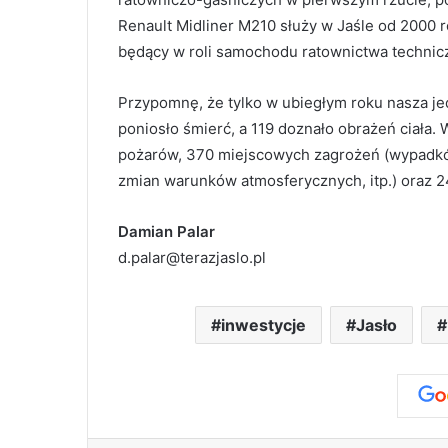
Renault Midliner M210 służy w Jaśle od 2000 r
będący w roli samochodu ratownictwa technic
Przypomnę, że tylko w ubiegłym roku nasza je
poniosło śmierć, a 119 doznało obrażeń ciała.
pożarów, 370 miejscowych zagrożeń (wypadk
zmian warunków atmosferycznych, itp.) oraz 2
Damian Palar
d.palar@terazjaslo.pl
inwestycje
Jasło