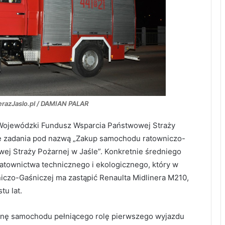
erazJaslo.pl / DAMIAN PALAR
na Wojewódzki Fundusz Wsparcia Państwowej Straży
e zadania pod nazwą „Zakup samochodu ratowniczo-
j Straży Pożarnej w Jaśle”. Konkretnie średniego
atownictwa technicznego i ekologicznego, który w
niczo-Gaśniczej ma zastąpić Renaulta Midlinera M210,
tu lat.
anę samochodu pełniącego rolę pierwszego wyjazdu