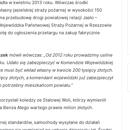
padła w kwietniu 2013 roku. Wówczas środki
asny jasielskiej straży pożarnej w wysokości 150
 na przebudowę drogi powiatowej relacji Jasło –
Wojewódzka Państwowej Straży Pożarnej w Rzeszowie
otę do ogłoszenia przetargu na zakup fabrycznie
szek
mówił wówczas:
„Od 2012 roku prowadzimy usilne
ku. Udało się zabezpieczyć w Komendzie Wojewódzkiej
e musi być wkład własny w kwocie 200 tysięcy złotych.
ęcy złotych, a komendant wojewódzki już zabezpieczył
o potrzebny mieszkańcom powiatu.”
korzystali koledzy ze Stalowej Woli, którzy wymienili
Benza Atego wartego prawie milion złotych.
nej standardów, samochody wysyłane do działań
winno się wymieniać po upływie dziesięciu lat. Średni