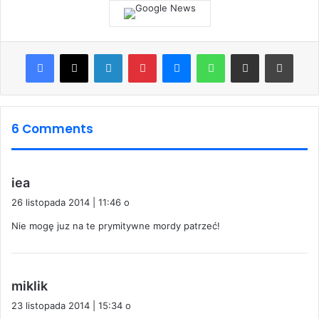
Facebook
X
LinkedIn
Pinterest
Messenger
WhatsApp
Share via Email
Print
6 Comments
p
iea
i
26 listopada 2014 | 11:46 o
s
Nie mogę juz na te prymitywne mordy patrzeć!
z
e
:
p
miklik
i
23 listopada 2014 | 15:34 o
s