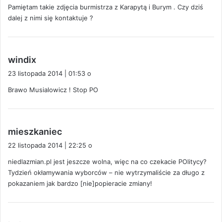
Pamiętam takie zdjęcia burmistrza z Karapytą i Burym . Czy dziś
z
dalej z nimi się kontaktuje ?
e
:
p
windix
i
23 listopada 2014 | 01:53 o
s
Brawo Musialowicz ! Stop PO
z
e
:
p
mieszkaniec
i
22 listopada 2014 | 22:25 o
s
niedlazmian.pl jest jeszcze wolna, więc na co czekacie POlitycy?
z
Tydzień okłamywania wyborców – nie wytrzymaliście za długo z
e
pokazaniem jak bardzo [nie]popieracie zmiany!
: