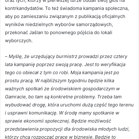
oraz tych, którzy w pierwszej turze oddali swój głos na
kontrkandydatów. To też świadoma kampania społeczna,
aby po zamieszaniu związanym z publikacją oficjalnych
wyników niedzielnych wyborów samorządowych,
przekonać Jaślan to ponownego pójścia do lokali
wyborczych.
–
Myślę, że urzędujący burmistrz prowadzi przez cztery
lata kampanię poprzez swoją pracę. Jest to weryfikacja
tego co obiecał z tym co robi. Moja kampania jest po
prostu pracą. W najbliższym tygodniu będzie kilka
ważnych spotkań ze środowiskiem gospodarczym w
Gamracie, bo tam są konkretne problemy. Trzeba tam
wybudować drogę, która uruchomi dużą część tego terenu
i usprawni komunikację. W środę mamy spotkanie w
sprawie ekonomii społecznej. Będzie możliwość
przedstawienia propozycji dla środowiska młodych ludzi,
którzy chcą rozpocząć pracę w biznesie. Będzie to