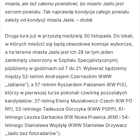
miasta, ale też całemu powiatowi, bo miasto Jasło jest
sercem powiatu. Tak naprawdę kondycja całego powiatu
zależy od kondycji miasta Jasła.
– dodał.
Druga tura już w przyszłą niedzielę 30 listopada. Do lokali,
w których mieścić się będą obwodowe komisje wyborcze,
a na terenie miasta Jasła jest ich 28 (w tym jeden
zamknięty utworzony w Szpitalu Specjalistycznym),
pójdziemy w godzinach od 7 do 21. Wybierać będziemy
między 52-letnim Andrzejem Czerneckim (KWW
„Jaślanie”), a 57-letnim Ryszardem Pabianem (KW PiS),
którzy w pierwszej turze pokonali czwórkę pozostałych
kandydatów: 37-letnią Elwirę Musiałowicz-Czech (KW PO
RP), 53-letniego Tadeusza Górczyka (KWW PSPP), 61-
letniego Leszka Garbacika (KW Nowa Prawica JKM) i 54-
letniego Stanisława Wojdyłę (KWW Stanisław Grzywacz
„Jasło bez fotoradarów”).