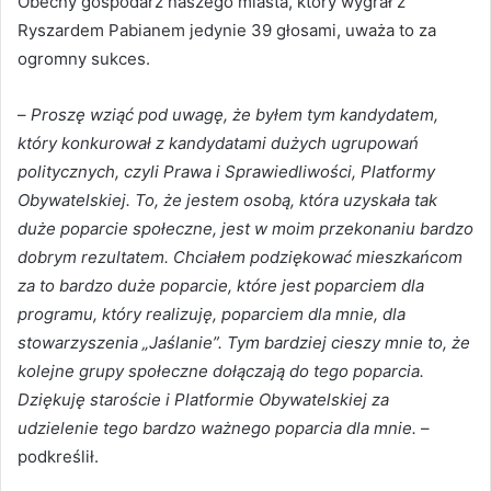
Obecny gospodarz naszego miasta, który wygrał z
Ryszardem Pabianem jedynie 39 głosami, uważa to za
ogromny sukces.
–
Proszę wziąć pod uwagę, że byłem tym kandydatem,
który konkurował z kandydatami dużych ugrupowań
politycznych, czyli Prawa i Sprawiedliwości, Platformy
Obywatelskiej. To, że jestem osobą, która uzyskała tak
duże poparcie społeczne, jest w moim przekonaniu bardzo
dobrym rezultatem. Chciałem podziękować mieszkańcom
za to bardzo duże poparcie, które jest poparciem dla
programu, który realizuję, poparciem dla mnie, dla
stowarzyszenia „Jaślanie”. Tym bardziej cieszy mnie to, że
kolejne grupy społeczne dołączają do tego poparcia.
Dziękuję staroście i Platformie Obywatelskiej za
udzielenie tego bardzo ważnego poparcia dla mnie.
–
podkreślił.