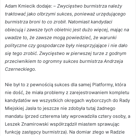
Adam Kmiecik dodaje: –
Zwycięstwo burmistrza należy
traktować jako olbrzymi sukces, ponieważ urzędującego
burmistrza broni to co zrobił. Natomiast kandydaci
obiecują i zawsze tych obietnic jest dużo więcej, mając na
uwadze to, że zawsze mogą powiedzieć, że warunki
polityczne czy gospodarcze były niesprzyjające i nie dało
się tego zrobić. Zwycięstwo w pierwszej turze z godnym
przeciwnikiem to ogromny sukces burmistrza Andrzeja
Czerneckiego.
Nie był to z pewnością sukces dla samej Platformy, która
nie dość, że miała problemy z zarejestrowaniem kompletu
kandydatów we wszystkich okręgach wyborczych do Rady
Miejskiej Jasła to jeszcze nie zdobyła tutaj żadnego
mandatu (przed czterema laty wprowadziła cztery osoby, a
Leszek Znamirowski współrządził miastem sprawując
funkcję zastępcy burmistrza). Na domiar złego w Radzie