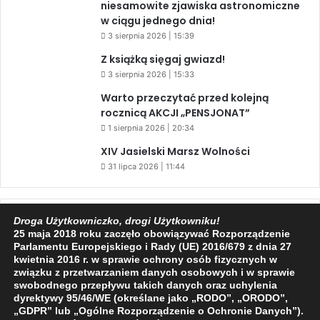
niesamowite zjawiska astronomiczne
w ciągu jednego dnia!
3 sierpnia 2026 | 15:39
Z książką sięgaj gwiazd!
3 sierpnia 2026 | 15:33
Warto przeczytać przed kolejną
rocznicą AKCJI „PENSJONAT”
1 sierpnia 2026 | 20:34
XIV Jasielski Marsz Wolności
31 lipca 2026 | 11:44
Facebook
X
YouTube
Droga Użytkowniczko, drogi Użytkowniku!
25 maja 2018 roku zaczęło obowiązywać Rozporządzenie
Parlamentu Europejskiego i Rady (UE) 2016/679 z dnia 27
kwietnia 2016 r. w sprawie ochrony osób fizycznych w
związku z przetwarzaniem danych osobowych i w sprawie
swobodnego przepływu takich danych oraz uchylenia
dyrektywy 95/46/WE (określane jako „RODO”, „ORODO”,
2009 - 2026 © Wszelkie prawa zastrzeżone
„GDPR” lub „Ogólne Rozporządzenie o Ochronie Danych”).