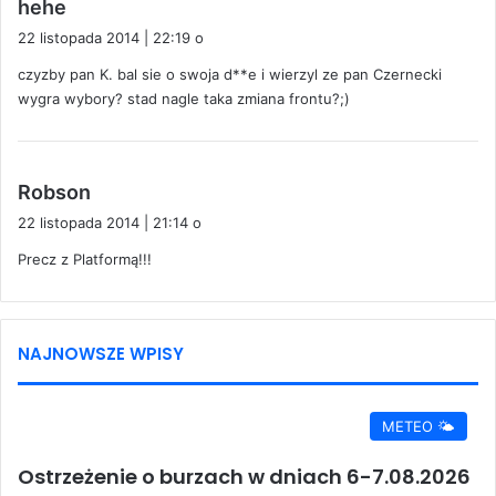
p
hehe
i
22 listopada 2014 | 22:19 o
s
czyzby pan K. bal sie o swoja d**e i wierzyl ze pan Czernecki
z
wygra wybory? stad nagle taka zmiana frontu?;)
e
:
p
Robson
i
22 listopada 2014 | 21:14 o
s
Precz z Platformą!!!
z
e
:
NAJNOWSZE WPISY
METEO 🌤️
Ostrzeżenie o burzach w dniach 6-7.08.2026