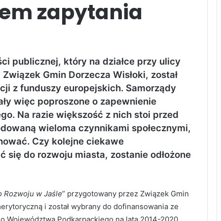
iem zapytania
 publicznej, który na działce przy ulicy
ć Związek Gmin Dorzecza Wisłoki, został
cji z funduszy europejskich. Samorządy
ały więc poproszone o zapewnienie
o. Na razie większość z nich stoi przed
odowaną wieloma czynnikami społecznymi,
anować. Czy kolejne ciekawe
ć się do rozwoju miasta, zostanie odłożone
 Rozwoju w Jaśle
” przygotowany przez Związek Gmin
erytoryczną i został wybrany do dofinansowania ze
o Województwa Podkarpackiego na lata 2014-2020