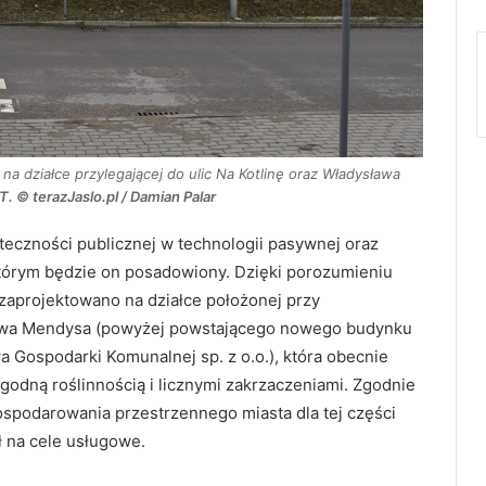
ziałce przylegającej do ulic Na Kotlinę oraz Władysława
. © terazJaslo.pl / Damian Palar
eczności publicznej w technologii pasywnej oraz
tórym będzie on posadowiony. Dzięki porozumieniu
zaprojektowano na działce położonej przy
sława Mendysa (powyżej powstającego nowego budynku
 Gospodarki Komunalnej sp. z o.o.), która obecnie
godną roślinnością i licznymi zakrzaczeniami. Zgodnie
spodarowania przestrzennego miasta dla tej części
 na cele usługowe.