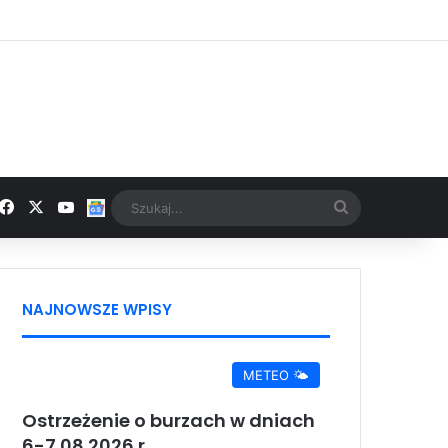
Facebook
X
YouTube
Google News
Szukaj...
NAJNOWSZE WPISY
METEO 🌤️
Ostrzeżenie o burzach w dniach
6-7.08.2026 r.