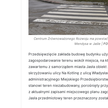
Centrum Zrównoważonego Rozwoju ma powstać na d
Mendysa w Jaśle |
FOT
Przedsięwzięcie zakłada budowę budynku użyt
zagospodarowanie terenu wokół miejsca, na k
zawartemu z samorządem miasta Jasła obiekt 
skrzyżowaniu ulicy Na Kotlinę z ulicą Włady
administracyjnego Miejskiego Przedsiębiorstwa
stanowi teren niezabudowany, porośnięty przy
z aktualnymi zapisami miejscowego planu zago
Jasła przedmiotowy teren przeznaczony został