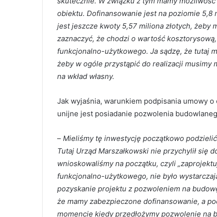
skutecznie. W związku z tym mamy możliwość
obiektu. Dofinansowanie jest na poziomie 5,8 
jest jeszcze kwoty 5,57 miliona złotych, żeby
zaznaczyć, że chodzi o wartość kosztorysową
funkcjonalno-użytkowego. Ja sądzę, że tutaj 
żeby w ogóle przystąpić do realizacji musimy
na wkład własny.
Jak wyjaśnia, warunkiem podpisania umowy o 
unijne jest posiadanie pozwolenia budowlaneg
–
Mieliśmy tę inwestycję początkowo podzielić
Tutaj Urząd Marszałkowski nie przychylił się do
wnioskowaliśmy na początku, czyli „zaprojektu
funkcjonalno-użytkowego, nie było wystarczaj
pozyskanie projektu z pozwoleniem na budowę.
że mamy zabezpieczone dofinansowanie, a po
momencie kiedy przedłożymy pozwolenie na bu