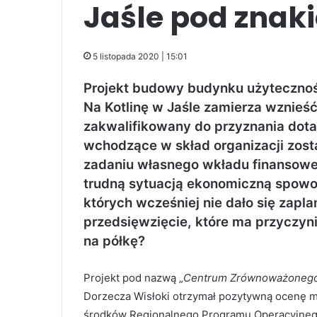
Jaśle pod znak
5 listopada 2020 | 15:01
Projekt budowy budynku użyteczności
Na Kotlinę w Jaśle zamierza wznieś
zakwalifikowany do przyznania dota
wchodzące w skład organizacji zost
zadaniu własnego wkładu finansoweg
trudną sytuacją ekonomiczną spow
których wcześniej nie dało się zapl
przedsięwzięcie, które ma przyczyni
na półkę?
Projekt pod nazwą „
Centrum Zrównoważonego
Dorzecza Wisłoki otrzymał pozytywną ocenę m
środków Regionalnego Programu Operacyjneg