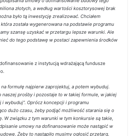
 podpisania umowy o dofinansowanie budowy tego
miliona złotych, a według wartości kosztorysowej brak
 można było tą inwestycję zrealizować. Chciałem
, która została wygenerowana na podstawie programu
mamy szansę uzyskać w przetargu lepsze warunki. Ale
 mieć do tego podstawę w postaci zapewnienia środków
dofinansowanie z instytucją wdrażającą fundusze
o.
 na formułę najpierw zaprojektuj, a potem wybuduj.
 naszej prośby i pozostaje to w takiej formule, w jakiej
j i wybuduj”. Oprócz koncepcji i programu
ąco dużo czasu, żeby podjąć możliwość starania się o
 W związku z tym warunki w tym konkursie są takie,
dpisanie umowy na dofinansowanie może nastąpić w
dowę. Żeby to nastąpiło musimy ogłosić przetarg,