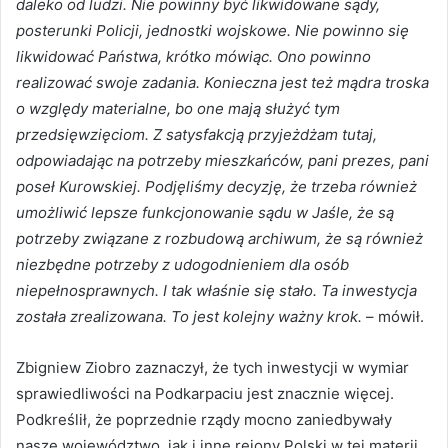
daleko od ludzi. Nie powinny być likwidowane sądy,
posterunki Policji, jednostki wojskowe. Nie powinno się
likwidować Państwa, krótko mówiąc. Ono powinno
realizować swoje zadania. Konieczna jest też mądra troska
o względy materialne, bo one mają służyć tym
przedsięwzięciom. Z satysfakcją przyjeżdżam tutaj,
odpowiadając na potrzeby mieszkańców, pani prezes, pani
poseł Kurowskiej. Podjęliśmy decyzję, że trzeba również
umożliwić lepsze funkcjonowanie sądu w Jaśle, że są
potrzeby związane z rozbudową archiwum, że są również
niezbędne potrzeby z udogodnieniem dla osób
niepełnosprawnych. I tak właśnie się stało. Ta inwestycja
została zrealizowana. To jest kolejny ważny krok.
– mówił.
Zbigniew Ziobro zaznaczył, że tych inwestycji w wymiar
sprawiedliwości na Podkarpaciu jest znacznie więcej.
Podkreślił, że poprzednie rządy mocno zaniedbywały
nasze województwo, jak i inne rejony Polski w tej materii.