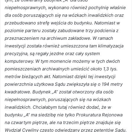
niepełnosprawnych, wykonano również pochylnię właśnie
dla osób poruszających się na wózkach inwalidzkich oraz
przebudowano strefę wejścia do budynku. Natomiast w
poziomie parteru zostały zabudowane trzy podcienia z
przeznaczeniem na archiwum zakładowe. W ramach
inwestycji została również umieszczona tam klimatyzacja
precyzyjna, są regały jezdne oraz cały system
komputerowy. W tym momencie możemy w tych dwóch
pomieszczeniach archiwalnych umieścić około 1,3 tys.
metrów bieżących akt. Natomiast dzięki tej inwestycji
powierzchnia użytkowa Sądu zwiększyła się o 194 metry
kwadratowe. Budynek „A” został otworzony dla osób
niepełnosprawnych, poruszających się na wózkach
inwalidzkich. Chciałabym tutaj również dodać, że w
budynku „A” ma siedzibę nie tylko Prokuratura Rejonowa
na czwartym piętrze, ale na trzecim piętrze znajduje się
Wydział Cywilny często odwiedzany przez petentów Sądu.