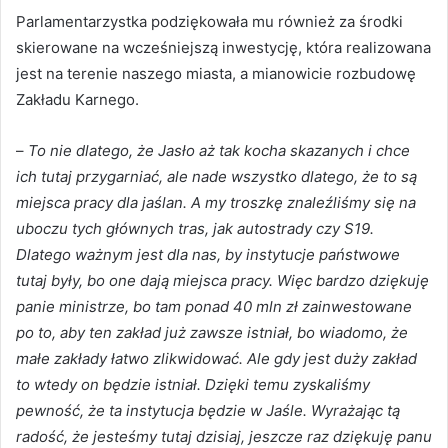
Parlamentarzystka podziękowała mu również za środki
skierowane na wcześniejszą inwestycję, która realizowana
jest na terenie naszego miasta, a mianowicie rozbudowę
Zakładu Karnego.
–
To nie dlatego, że Jasło aż tak kocha skazanych i chce
ich tutaj przygarniać, ale nade wszystko dlatego, że to są
miejsca pracy dla jaślan. A my troszkę znaleźliśmy się na
uboczu tych głównych tras, jak autostrady czy S19.
Dlatego ważnym jest dla nas, by instytucje państwowe
tutaj były, bo one dają miejsca pracy. Więc bardzo dziękuję
panie ministrze, bo tam ponad 40 mln zł zainwestowane
po to, aby ten zakład już zawsze istniał, bo wiadomo, że
małe zakłady łatwo zlikwidować. Ale gdy jest duży zakład
to wtedy on będzie istniał. Dzięki temu zyskaliśmy
pewność, że ta instytucja będzie w Jaśle. Wyrażając tą
radość, że jesteśmy tutaj dzisiaj, jeszcze raz dziękuję panu