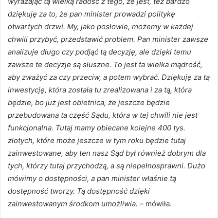
wyrażając tą wielką radość z tego, że jest, też bardzo
dziękuję za to, że pan minister prowadzi politykę
otwartych drzwi. My, jako posłowie, możemy w każdej
chwili przybyć, przedstawić problem. Pan minister zawsze
analizuje długo czy podjąć tą decyzję, ale dzięki temu
zawsze te decyzje są słuszne. To jest ta wielka mądrość,
aby zważyć za czy przeciw, a potem wybrać. Dziękuję za tą
inwestycję, która została tu zrealizowana i za tą, która
będzie, bo już jest obietnica, że jeszcze będzie
przebudowana ta część Sądu, która w tej chwili nie jest
funkcjonalna. Tutaj mamy obiecane kolejne 400 tys.
złotych, które może jeszcze w tym roku będzie tutaj
zainwestowane, aby ten nasz Sąd był również dobrym dla
tych, którzy tutaj przychodzą, a są niepełnosprawni. Dużo
mówimy o dostępności, a pan minister właśnie tą
dostępność tworzy. Tą dostępność dzięki
zainwestowanym środkom umożliwia.
– mówiła.