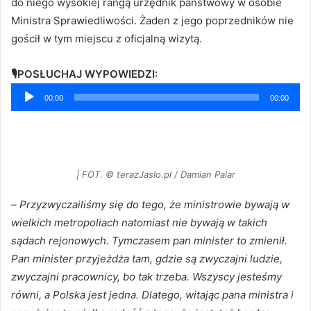
do niego wysokiej rangą urzędnik państwowy w osobie
Ministra Sprawiedliwości. Żaden z jego poprzedników nie
gościł w tym miejscu z oficjalną wizytą.
🎙POSŁUCHAJ WYPOWIEDZI:
Odtwarzacz
00:00
00:00
plików
dźwiękowych
| FOT. © terazJaslo.pl / Damian Palar
–
Przyzwyczailiśmy się do tego, że ministrowie bywają w
wielkich metropoliach natomiast nie bywają w takich
sądach rejonowych. Tymczasem pan minister to zmienił.
Pan minister przyjeżdża tam, gdzie są zwyczajni ludzie,
zwyczajni pracownicy, bo tak trzeba. Wszyscy jesteśmy
równi, a Polska jest jedna. Dlatego, witając pana ministra i