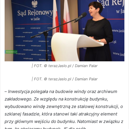
| FOT. © terazJaslo.pl / Damian Palar
| FOT. © terazJaslo.pl / Damian Palar
–
Inwestycja polegała na budowie windy oraz archiwum
zakładowego. Ze względu na konstrukcję budynku,
wybudowano windę zewnętrzną ze stalowej konstrukcji, o
szklanej fasadzie, która stanowi taki atrakcyjny element
przy głównym wejściu do budynku. Natomiast w związku z
tym, że otwieramy budynek „A” dla osób