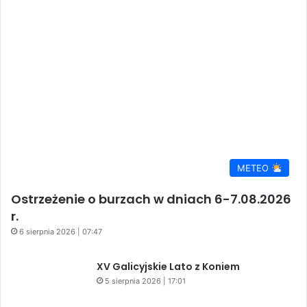
Ostrzeżenie o burzach w dniach 6-7.08.2026
r.
6 sierpnia 2026 | 07:47
XV Galicyjskie Lato z Koniem
5 sierpnia 2026 | 17:01
Poważny wypadek na DW 992 w Jaśle.
Droga została całkowicie
zablokowana
5 sierpnia 2026 | 16:17
Kino plenerowe w Gorajowicach –
08.08.2026
5 sierpnia 2026 | 10:49
Kulturalny weekend w Jaśle – muzyka,
taniec i regionalne klimaty
5 sierpnia 2026 | 10:16