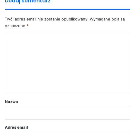
Dodaj komentarz
Twój adres email nie zostanie opublikowany.
Wymagane pola są
oznaczone
*
K
o
m
e
n
t
a
r
Nazwa
z
*
Adres email