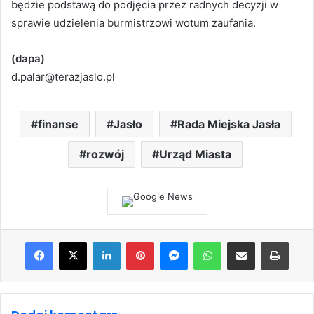
będzie podstawą do podjęcia przez radnych decyzji w
sprawie udzielenia burmistrzowi wotum zaufania.
(dapa)
d.palar@terazjaslo.pl
finanse
Jasło
Rada Miejska Jasła
rozwój
Urząd Miasta
Facebook
X
LinkedIn
Pinterest
Messenger
WhatsApp
Share via Email
Print