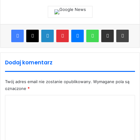
Facebook
X
LinkedIn
Pinterest
Messenger
WhatsApp
Share via Email
Print
Dodaj komentarz
Twój adres email nie zostanie opublikowany.
Wymagane pola są
oznaczone
*
K
o
m
e
n