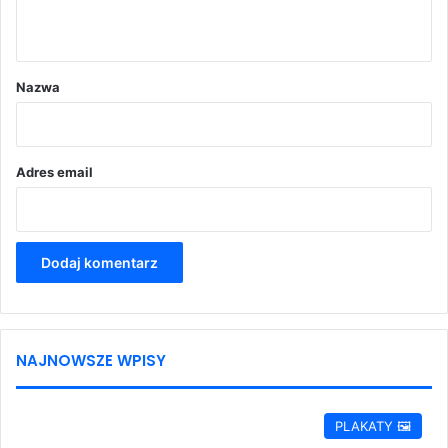
t
a
r
Nazwa
z
*
Adres email
NAJNOWSZE WPISY
PLAKATY 🖼️