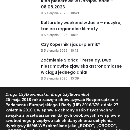
Kino plenerowe w Gorajowicach –
08.08.2026
5 sierpnia 2026 | 10:49
Kulturalny weekend w Jaśle – muzyka,
taniec i regionalne klimaty
5 sierpnia 2026 | 10:16
Czy Kopernik zjadał piernik?
5 sierpnia 2026 | 10:12
Zaćmienie Słońca i Perseidy. Dwa
niesamowite zjawiska astronomiczne
w ciągu jednego dnia!
3 sierpnia 2026 | 15:39
Droga Użytkowniczko, drogi Użytkowniku!
25 maja 2018 roku zaczęło obowiązywać Rozporządzenie
Facebook
X
YouTube
Parlamentu Europejskiego i Rady (UE) 2016/679 z dnia 27
kwietnia 2016 r. w sprawie ochrony osób fizycznych w
związku z przetwarzaniem danych osobowych i w sprawie
swobodnego przepływu takich danych oraz uchylenia
dyrektywy 95/46/WE (określane jako „RODO”, „ORODO”,