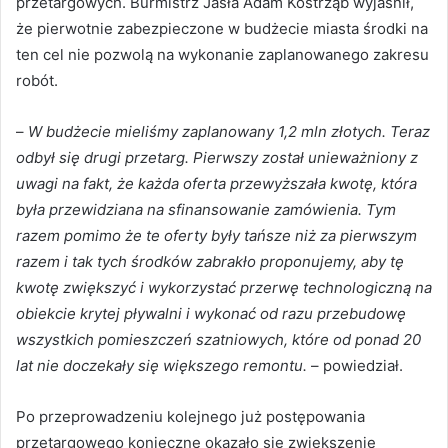
przetargowych. Burmistrz Jasła Adam Kostrząb wyjaśnił,
że pierwotnie zabezpieczone w budżecie miasta środki na
ten cel nie pozwolą na wykonanie zaplanowanego zakresu
robót.
–
W budżecie mieliśmy zaplanowany 1,2 mln złotych. Teraz
odbył się drugi przetarg. Pierwszy został unieważniony z
uwagi na fakt, że każda oferta przewyższała kwotę, która
była przewidziana na sfinansowanie zamówienia. Tym
razem pomimo że te oferty były tańsze niż za pierwszym
razem i tak tych środków zabrakło proponujemy, aby tę
kwotę zwiększyć i wykorzystać przerwę technologiczną na
obiekcie krytej pływalni i wykonać od razu przebudowę
wszystkich pomieszczeń szatniowych, które od ponad 20
lat nie doczekały się większego remontu.
– powiedział.
Po przeprowadzeniu kolejnego już postępowania
przetargowego konieczne okazało się zwiększenie