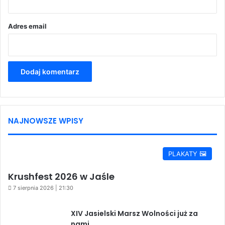
*
Adres email
NAJNOWSZE WPISY
PLAKATY 🖼️
Krushfest 2026 w Jaśle
7 sierpnia 2026 | 21:30
XIV Jasielski Marsz Wolności już za
nami