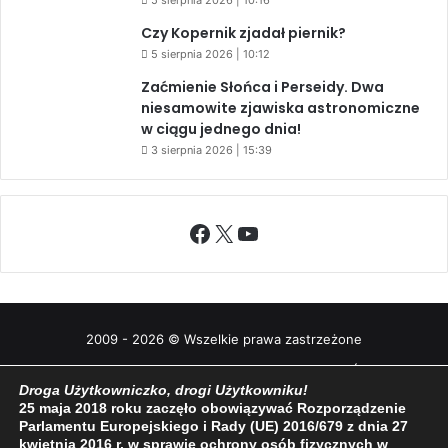
5 sierpnia 2026 | 10:16
Czy Kopernik zjadał piernik?
5 sierpnia 2026 | 10:12
Zaćmienie Słońca i Perseidy. Dwa
niesamowite zjawiska astronomiczne
w ciągu jednego dnia!
3 sierpnia 2026 | 15:39
Facebook
X
YouTube
2009 - 2026 © Wszelkie prawa zastrzeżone
O NAS
REDAKCJA
POLITYKA PRYWATNOŚCI
Droga Użytkowniczko, drogi Użytkowniku!
25 maja 2018 roku zaczęło obowiązywać Rozporządzenie
Parlamentu Europejskiego i Rady (UE) 2016/679 z dnia 27
kwietnia 2016 r. w sprawie ochrony osób fizycznych w