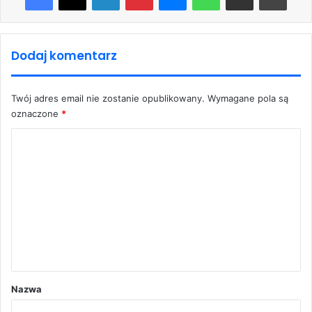
Dodaj komentarz
Twój adres email nie zostanie opublikowany.
Wymagane pola są
oznaczone
*
K
o
m
e
n
t
a
r
Nazwa
z