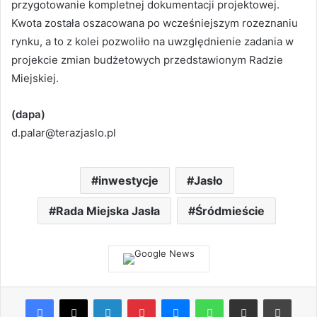
przygotowanie kompletnej dokumentacji projektowej.
Kwota została oszacowana po wcześniejszym rozeznaniu
rynku, a to z kolei pozwoliło na uwzględnienie zadania w
projekcie zmian budżetowych przedstawionym Radzie
Miejskiej.
(dapa)
d.palar@terazjaslo.pl
inwestycje
Jasło
Rada Miejska Jasła
Śródmieście
Facebook
X
LinkedIn
Pinterest
Messenger
WhatsApp
Share via Email
Print