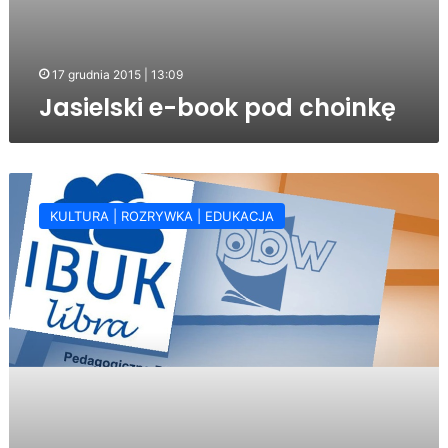
17 grudnia 2015 | 13:09
Jasielski e-book pod choinkę
Odbierz
nowy
KULTURA | ROZRYWKA | EDUKACJA
kod
PIN
w
PBW Filia
w Jaśle:
czytaj
gdzie
i
kiedy
chcesz