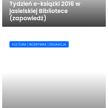
Tydzień e-książki 2016 w
jasielskiej Bibliotece
(zapowiedź)
Jasielski
e-
KULTURA | ROZRYWKA | EDUKACJA
book
pod
choinkę