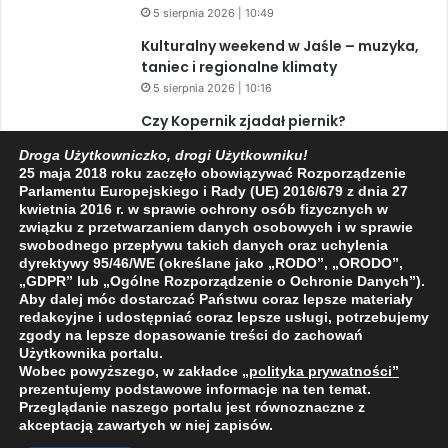
5 sierpnia 2026 | 10:49
Kulturalny weekend w Jaśle – muzyka,
taniec i regionalne klimaty
5 sierpnia 2026 | 10:16
Czy Kopernik zjadał piernik?
5 sierpnia 2026 | 10:12
Droga Użytkowniczko, drogi Użytkowniku!
Zaćmienie Słońca i Perseidy. Dwa
25 maja 2018 roku zaczęło obowiązywać Rozporządzenie
Parlamentu Europejskiego i Rady (UE) 2016/679 z dnia 27
niesamowite zjawiska astronomiczne
kwietnia 2016 r. w sprawie ochrony osób fizycznych w
w ciągu jednego dnia!
związku z przetwarzaniem danych osobowych i w sprawie
3 sierpnia 2026 | 15:39
swobodnego przepływu takich danych oraz uchylenia
dyrektywy 95/46/WE (określane jako „RODO”, „ORODO”,
„GDPR” lub „Ogólne Rozporządzenie o Ochronie Danych”).
Aby dalej móc dostarczać Państwu coraz lepsze materiały
Facebook
X
YouTube
redakcyjne i udostępniać coraz lepsze usługi, potrzebujemy
zgody na lepsze dopasowanie treści do zachowań
Użytkownika portalu.
Wobec powyższego, w zakładce
„polityka prywatności
”
prezentujemy podstawowe informacje na ten temat.
Przeglądanie naszego portalu jest równoznaczne z
akceptacją zawartych w niej zapisów.
2009 - 2026 © Wszelkie prawa zastrzeżone