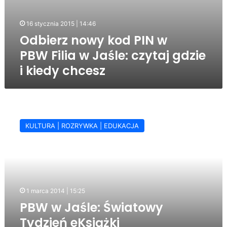
16 stycznia 2015 | 14:46
Odbierz nowy kod PIN w
PBW Filia w Jaśle: czytaj gdzie
i kiedy chcesz
PBW
w
KULTURA | ROZRYWKA | EDUKACJA
Jaśle:
Światowy
Tydzień
eKsiążki
(zaproszenie)
1 marca 2014 | 15:25
PBW w Jaśle: Światowy
Tydzień eKsiążki