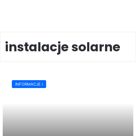
instalacje solarne
Energia
ze
INFORMACJE ℹ️
słońca