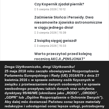
Czy Kopernik zjadał piernik?
5 sierpnia 2026 | 10:12
Zaćmienie Słońca i Perseidy. Dwa
niesamowite zjawiska astronomiczne
w ciągu jednego dnia!
3 sierpnia 2026 | 15:39
Z książką sięgaj gwiazd!
3 sierpnia 2026 | 15:33
Warto przeczytać przed kolejną
rocznicą AKCJI „PENSJONAT”
1 sierpnia 2026 | 20:34
Droga Użytkowniczko, drogi Użytkowniku!
25 maja 2018 roku zaczęło obowiązywać Rozporządzenie
XIV Jasielski Marsz Wolności
Parlamentu Europejskiego i Rady (UE) 2016/679 z dnia 27
31 lipca 2026 | 11:44
kwietnia 2016 r. w sprawie ochrony osób fizycznych w
związku z przetwarzaniem danych osobowych i w sprawie
swobodnego przepływu takich danych oraz uchylenia
dyrektywy 95/46/WE (określane jako „RODO”, „ORODO”,
Facebook
X
YouTube
„GDPR” lub „Ogólne Rozporządzenie o Ochronie Danych”).
Aby dalej móc dostarczać Państwu coraz lepsze materiały
redakcyjne i udostępniać coraz lepsze usługi, potrzebujemy