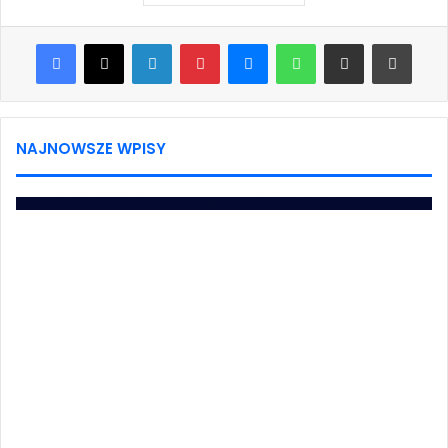
Facebook
X
LinkedIn
Pinterest
Messenger
WhatsApp
Share via Email
Print
NAJNOWSZE WPISY