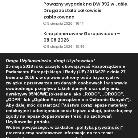
Poważny wypadek na DW 992 w Jaśle.
Droga została całkowicie
zablokowana
5 sierpnia 2026 | 16:17
Kino plenerowe w Gorajowicach –
08.08.2026
5 sierpnia 2026 | 10:49
Kulturalny weekend w Jaśle – muzyka,
Droga Użytkowniczko, drogi Użytkowniku!
taniec i regionalne klimaty
25 maja 2018 roku zaczęło obowiązywać Rozporządzenie
5 sierpnia 2026 | 10:16
Parlamentu Europejskiego i Rady (UE) 2016/679 z dnia 27
kwietnia 2016 r. w sprawie ochrony osób fizycznych w
Czy Kopernik zjadał piernik?
związku z przetwarzaniem danych osobowych i w sprawie
5 sierpnia 2026 | 10:12
swobodnego przepływu takich danych oraz uchylenia
dyrektywy 95/46/WE (określane jako „RODO”, „ORODO”,
„GDPR” lub „Ogólne Rozporządzenie o Ochronie Danych”).
Aby dalej móc dostarczać Państwu coraz lepsze materiały
Facebook
X
YouTube
redakcyjne i udostępniać coraz lepsze usługi, potrzebujemy
zgody na lepsze dopasowanie treści do zachowań
Użytkownika portalu.
Wobec powyższego, w zakładce
„polityka prywatności
”
prezentujemy podstawowe informacje na ten temat.