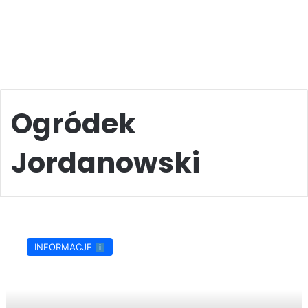
Ogródek
Jordanowski
Piknik
Rodzinny
INFORMACJE
z
okazji
Dnia
Dziecka