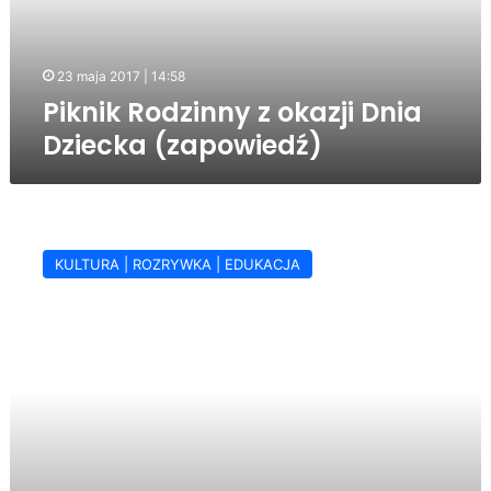
(zapowiedź)
23 maja 2017 | 14:58
Piknik Rodzinny z okazji Dnia
Dziecka (zapowiedź)
Koncert
Arka
KULTURA | ROZRYWKA | EDUKACJA
Kłusowskiego
z
okazji
Dnia
Dziecka
(zapowiedź)