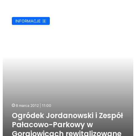
Ogródek
Jordanowski
INFORMACJE
i
Zespół
Pałacowo-
Parkowy
w
Gorajowicach
rewitalizowane
8 marca 2012 | 11:00
Ogródek Jordanowski i Zespół
Pałacowo-Parkowy w
Gorajowicach rewitalizowane