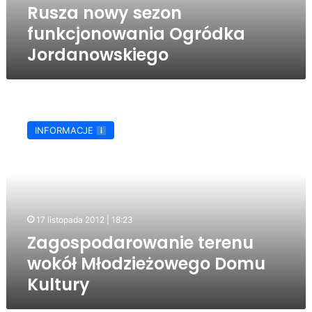
Rusza nowy sezon
funkcjonowania Ogródka
Jordanowskiego
Zagospodarowanie
terenu
INFORMACJE
wokół
Młodzieżowego
Domu
Kultury
17 listopada 2012 | 18:23
Zagospodarowanie terenu
wokół Młodzieżowego Domu
Kultury