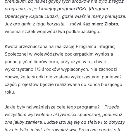
preludium, bo nawet gdyby tych środków nie było z tegoż
programu, to jest kolejny program POKL (Program
Operacyjny Kapitał Ludzki), gdzie właśnie mamy pieniądze.
Już gro gmin z tego korzysta.
– mówi
Kazimierz Ziobro
,
wicemarszałek województwa podkarpackiego.
Kwota przeznaczona na realizację Programu Integracji
Społecznej w województwie podkarpackim wyniosła
ponad pięć milionów euro, przy czym w tej chwili
wykorzystano 1/3 środków wypłaconych. Nie zachodzi
obawa, że te środki nie zostaną wykorzystane, ponieważ
część projektów będzie realizowana do końca bieżącego
roku.
Jakie były najważniejsze cele tego programu? –
Przede
wszystkim wyzwolenie aktywności społecznej, ponieważ
ona jakby zamiera. Ludzie izolują się od siebie i to dotyczy
już nie tylko miast, ale również wsi. Poza tym chodzi o to,