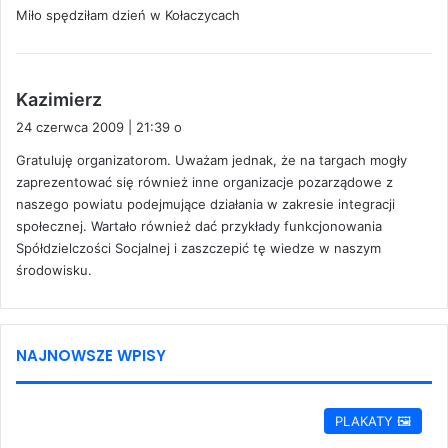
Miło spędziłam dzień w Kołaczycach
z
e
:
p
Kazimierz
i
24 czerwca 2009 | 21:39 o
s
Gratuluję organizatorom. Uważam jednak, że na targach mogły
z
zaprezentować się również inne organizacje pozarządowe z
e
naszego powiatu podejmujące działania w zakresie integracji
:
społecznej. Wartało również dać przykłady funkcjonowania
Spółdzielczości Socjalnej i zaszczepić tę wiedze w naszym
środowisku.
NAJNOWSZE WPISY
PLAKATY 🖼️