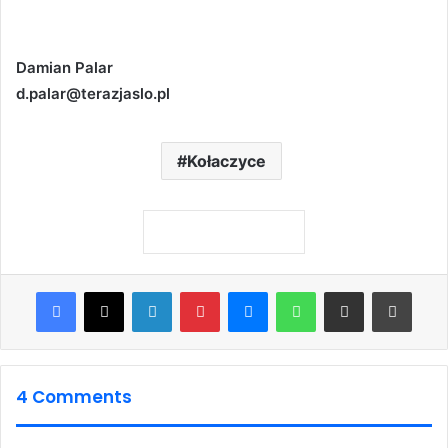
Damian Palar
d.palar@terazjaslo.pl
Kołaczyce
Facebook
X
LinkedIn
Pinterest
Messenger
WhatsApp
Share via Email
Print
4 Comments