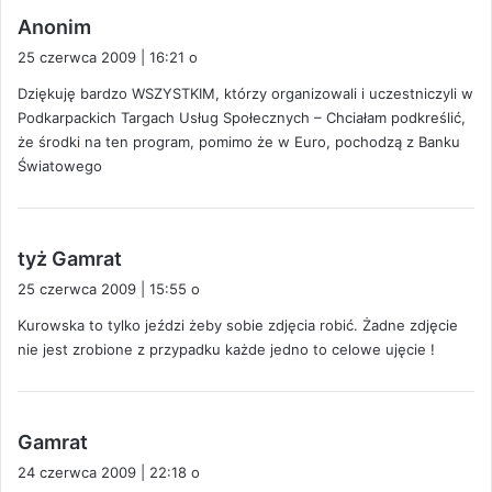
p
Anonim
i
25 czerwca 2009 | 16:21 o
s
Dziękuję bardzo WSZYSTKIM, którzy organizowali i uczestniczyli w
z
Podkarpackich Targach Usług Społecznych – Chciałam podkreślić,
e
że środki na ten program, pomimo że w Euro, pochodzą z Banku
:
Światowego
p
tyż Gamrat
i
25 czerwca 2009 | 15:55 o
s
Kurowska to tylko jeździ żeby sobie zdjęcia robić. Żadne zdjęcie
z
nie jest zrobione z przypadku każde jedno to celowe ujęcie !
e
:
p
Gamrat
i
24 czerwca 2009 | 22:18 o
s