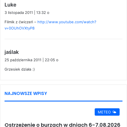
p
Luke
i
3 listopada 2011 | 13:32 o
s
Filmik z ćwiczeń –
http://www.youtube.com/watch?
z
v=0OUhOVXtyP8
e
:
p
jaślak
i
25 października 2011 | 22:05 o
s
Grzesiek działa :)
z
e
:
NAJNOWSZE WPISY
METEO 🌤️
Ostrzeżenie o burzach w dniach 6-7.08.2026