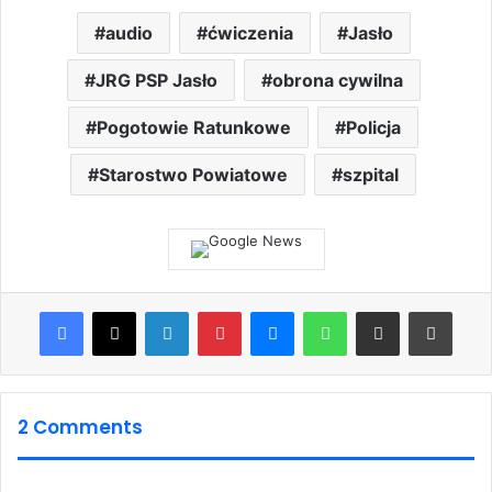
audio
ćwiczenia
Jasło
JRG PSP Jasło
obrona cywilna
Pogotowie Ratunkowe
Policja
Starostwo Powiatowe
szpital
Facebook
X
LinkedIn
Pinterest
Messenger
WhatsApp
Share via Email
Print
2 Comments