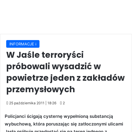
INFORMACJE ℹ️
W Jaśle terroryści
próbowali wysadzić w
powietrze jeden z zakładów
przemysłowych
25 października 2011 | 18:26
2
Policjanci ścigają cysternę wypełnioną substancją
wybuchową, która poruszając się zatłoczonymi ulicami
Jasła próbuje przedostać się na teren jednego z