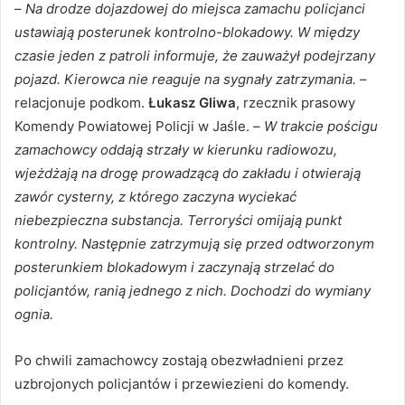
–
Na drodze dojazdowej do miejsca zamachu policjanci
ustawiają posterunek kontrolno-blokadowy. W między
czasie jeden z patroli informuje, że zauważył podejrzany
pojazd. Kierowca nie reaguje na sygnały zatrzymania.
–
relacjonuje podkom.
Łukasz Gliwa
, rzecznik prasowy
Komendy Powiatowej Policji w Jaśle. –
W trakcie pościgu
zamachowcy oddają strzały w kierunku radiowozu,
wjeżdżają na drogę prowadzącą do zakładu i otwierają
zawór cysterny, z którego zaczyna wyciekać
niebezpieczna substancja. Terroryści omijają punkt
kontrolny. Następnie zatrzymują się przed odtworzonym
posterunkiem blokadowym i zaczynają strzelać do
policjantów, ranią jednego z nich. Dochodzi do wymiany
ognia.
Po chwili zamachowcy zostają obezwładnieni przez
uzbrojonych policjantów i przewiezieni do komendy.