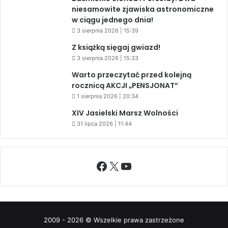
niesamowite zjawiska astronomiczne
w ciągu jednego dnia!
3 sierpnia 2026 | 15:39
Z książką sięgaj gwiazd!
3 sierpnia 2026 | 15:33
Warto przeczytać przed kolejną
rocznicą AKCJI „PENSJONAT”
1 sierpnia 2026 | 20:34
XIV Jasielski Marsz Wolności
31 lipca 2026 | 11:44
Facebook
X
YouTube
2009 - 2026 © Wszelkie prawa zastrzeżone