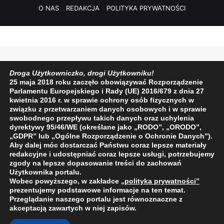
O NAS
REDAKCJA
POLITYKA PRYWATNOŚCI
Droga Użytkowniczko, drogi Użytkowniku!
25 maja 2018 roku zaczęło obowiązywać Rozporządzenie
Parlamentu Europejskiego i Rady (UE) 2016/679 z dnia 27
kwietnia 2016 r. w sprawie ochrony osób fizycznych w
związku z przetwarzaniem danych osobowych i w sprawie
swobodnego przepływu takich danych oraz uchylenia
dyrektywy 95/46/WE (określane jako „RODO”, „ORODO”,
„GDPR” lub „Ogólne Rozporządzenie o Ochronie Danych”).
Aby dalej móc dostarczać Państwu coraz lepsze materiały
redakcyjne i udostępniać coraz lepsze usługi, potrzebujemy
zgody na lepsze dopasowanie treści do zachowań
Użytkownika portalu.
Wobec powyższego, w zakładce
„polityka prywatności
”
prezentujemy podstawowe informacje na ten temat.
Przeglądanie naszego portalu jest równoznaczne z
akceptacją zawartych w niej zapisów.