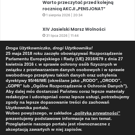
Warto przeczytać przed kolejną
rocznicą AKCJI „PENSJONAT”
1 sierpnia 2026 | 20:34
XIV Jasielski Marsz Wolności
31 lipca 2026 | 11:44
Droga Użytkowniczko, drogi Użytkowniku!
25 maja 2018 roku zaczęło obowiązywać Rozporządzenie
Parlamentu Europejskiego i Rady (UE) 2016/679 z dnia 27
kwietnia 2016 r. w sprawie ochrony osób fizycznych w
Facebook
X
YouTube
związku z przetwarzaniem danych osobowych i w sprawie
swobodnego przepływu takich danych oraz uchylenia
dyrektywy 95/46/WE (określane jako „RODO”, „ORODO”,
„GDPR” lub „Ogólne Rozporządzenie o Ochronie Danych”).
Aby dalej móc dostarczać Państwu coraz lepsze materiały
redakcyjne i udostępniać coraz lepsze usługi, potrzebujemy
zgody na lepsze dopasowanie treści do zachowań
2009 - 2026 © Wszelkie prawa zastrzeżone
Użytkownika portalu.
O NAS
REDAKCJA
POLITYKA PRYWATNOŚCI
Wobec powyższego, w zakładce
„polityka prywatności
”
prezentujemy podstawowe informacje na ten temat.
Przeglądanie naszego portalu jest równoznaczne z
akceptacją zawartych w niej zapisów.