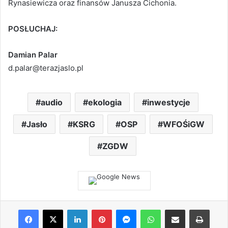
Rynasiewicza oraz finansów Janusza Cichonia.
POSŁUCHAJ:
Damian Palar
d.palar@terazjaslo.pl
audio
ekologia
inwestycje
Jasło
KSRG
OSP
WFOŚiGW
ZGDW
Facebook
X
LinkedIn
Pinterest
Messenger
WhatsApp
Share via Email
Print