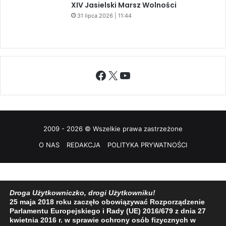
XIV Jasielski Marsz Wolności
31 lipca 2026 | 11:44
Facebook
X
YouTube
2009 - 2026 © Wszelkie prawa zastrzeżone
O NAS
REDAKCJA
POLITYKA PRYWATNOŚCI
Droga Użytkowniczko, drogi Użytkowniku!
25 maja 2018 roku zaczęło obowiązywać Rozporządzenie
Parlamentu Europejskiego i Rady (UE) 2016/679 z dnia 27
kwietnia 2016 r. w sprawie ochrony osób fizycznych w