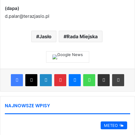
(dapa)
d.palar@terazjaslo.pl
Jasło
Rada Miejska
Facebook
X
LinkedIn
Pinterest
Messenger
WhatsApp
Share via Email
Print
NAJNOWSZE WPISY
METEO 🌤️