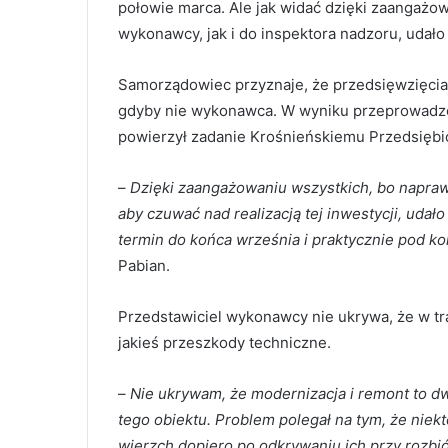
połowie marca. Ale jak widać dzięki zaangażow
wykonawcy, jak i do inspektora nadzoru, udało 
Samorządowiec przyznaje, że przedsięwzięcia n
gdyby nie wykonawca. W wyniku przeprowad
powierzył zadanie Krośnieńskiemu Przedsięb
–
Dzięki zaangażowaniu wszystkich, bo napraw
aby czuwać nad realizacją tej inwestycji, udał
termin do końca września i praktycznie pod ko
Pabian.
Przedstawiciel wykonawcy nie ukrywa, że w tra
jakieś przeszkody techniczne.
–
Nie ukrywam, że modernizacja i remont to dw
tego obiektu. Problem polegał na tym, że ni
wierzch dopiero po odkrywaniu ich przy rozbió