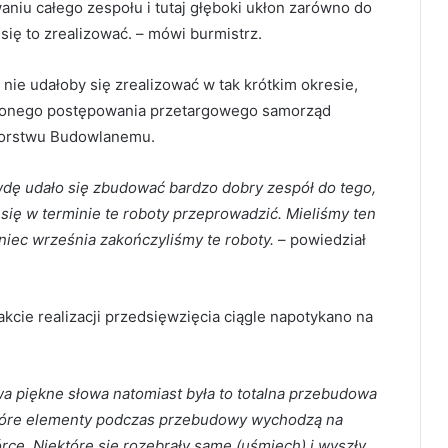
aniu całego zespołu i tutaj głęboki ukłon zarówno do
się to zrealizować. – mówi burmistrz.
ie udałoby się zrealizować w tak krótkim okresie,
zonego postępowania przetargowego samorząd
iorstwu Budowlanemu.
dę udało się zbudować bardzo dobry zespół do tego,
o się w terminie te roboty przeprowadzić. Mieliśmy ten
niec września zakończyliśmy te roboty.
– powiedział
kcie realizacji przedsięwzięcia ciągle napotykano na
a piękne słowa natomiast była to totalna przebudowa
ektóre elementy podczas przebudowy wychodzą na
rce. Niektóre się rozebrały same (uśmiech) i wyszły