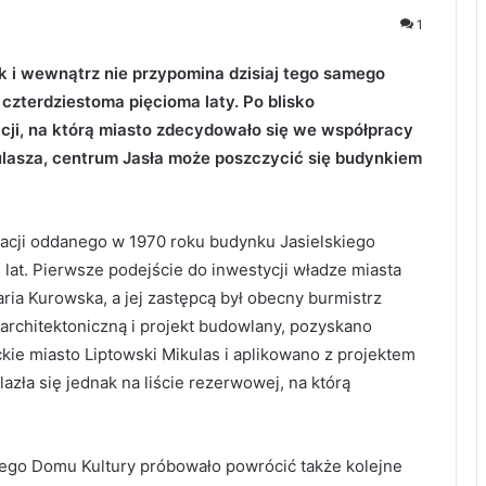
1
ak i wewnątrz nie przypomina dzisiaj tego samego
 czterdziestoma pięcioma laty. Po blisko
ji, na którą miasto zdecydowało się we współpracy
lasza, centrum Jasła może poszczycić się budynkiem
zacji oddanego w 1970 roku budynku Jasielskiego
u lat. Pierwsze podejście do inwestycji władze miasta
aria Kurowska, a jej zastępcą był obecny burmistrz
architektoniczną i projekt budowlany, pozyskano
kie miasto Liptowski Mikulas i aplikowano z projektem
zła się jednak na liście rezerwowej, na którą
iego Domu Kultury próbowało powrócić także kolejne