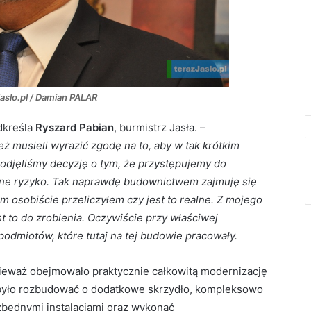
Jaslo.pl / Damian PALAR
dkreśla
Ryszard Pabian
, burmistrz Jasła. –
eż musieli wyrazić zgodę na to, aby w tak krótkim
podjęliśmy decyzję o tym, że przystępujemy do
owane ryzyko. Tak naprawdę budownictwem zajmuję się
 osobiście przeliczyłem czy jest to realne. Z mojego
t to do zrobienia. Oczywiście przy właściwej
podmiotów, które tutaj na tej budowie pracowały.
ieważ obejmowało praktycznie całkowitą modernizację
 było rozbudować o dodatkowe skrzydło, kompleksowo
będnymi instalacjami oraz wykonać