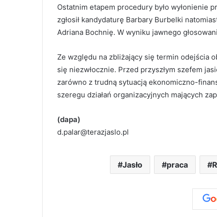
Ostatnim etapem procedury było wyłonienie p
zgłosił kandydaturę Barbary Burbelki natomia
Adriana Bochnię. W wyniku jawnego głosowani
Ze względu na zbliżający się termin odejścia 
się niezwłocznie. Przed przyszłym szefem jas
zarówno z trudną sytuacją ekonomiczno-finans
szeregu działań organizacyjnych mających zape
(dapa)
d.palar@terazjaslo.pl
Jasło
praca
R