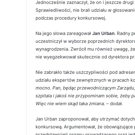
Jednocześnie zaznaczył, że on i jeszcze drugi
Sprawiedliwości, nie brali udziału w głosowan
podczas procedury konkursowej.
Na jego słowa zareagował
Jan Urban
. Radny p
uczestniczył w wyborze poprzednich dyrektorów 
wynagrodzenia. Zwrócił mu również uwagę, że 
nie wyegzekwował skutecznie od dyrektora pr
Nie zabrakło także uszczypliwości pod adresem
udziału ekspertów zewnętrznych w pracach ko
mocno. Pan, będąc przewodniczącym Zarządu, 
szpitala i jakoś nie przypominam sobie, żeby
Więc nie wiem skąd taka zmiana.
– dodał.
Jan Urban zaproponował, aby utrzymać dotyc
konkursową. Argumentował, że obowiązujące p
przedstawicieli organu prowadzącego oraz jed