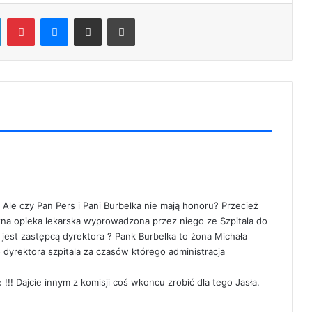
LinkedIn
Pinterest
Messenger
Share via Email
Print
 Ale czy Pan Pers i Pani Burbelka nie mają honoru? Przecież
czna opieka lekarska wyprowadzona przez niego ze Szpitala do
jest zastępcą dyrektora ? Pank Burbelka to żona Michała
 dyrektora szpitala za czasów którego administracja
e !!! Dajcie innym z komisji coś wkoncu zrobić dla tego Jasła.