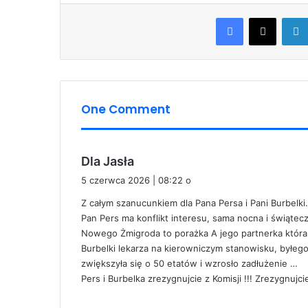
Facebook
X
One Comment
p
Dla Jasła
i
5 czerwca 2026 | 08:22 o
s
Z całym szanucunkiem dla Pana Persa i Pani Burbelki.
z
Pan Pers ma konflikt interesu, sama nocna i świąte
e
Nowego Żmigroda to porażka A jego partnerka która 
:
Burbelki lekarza na kierowniczym stanowisku, byłego
zwiększyła się o 50 etatów i wzrosło zadłużenie …
Pers i Burbelka zrezygnujcie z Komisji !!! Zrezygnujci