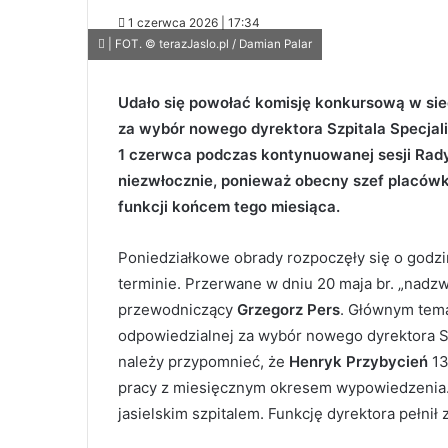
1 czerwca 2026 | 17:34
| FOT. © terazJaslo.pl / Damian Palar
Udało się powołać komisję konkursową w si
za wybór nowego dyrektora Szpitala Specjali
1 czerwca podczas kontynuowanej sesji Rady
niezwłocznie, ponieważ obecny szef placówk
funkcji końcem tego miesiąca.
Poniedziałkowe obrady rozpoczęły się o godzi
terminie. Przerwane w dniu 20 maja br. „nadz
przewodniczący
Grzegorz Pers
. Głównym tema
odpowiedzialnej za wybór nowego dyrektora Sz
należy przypomnieć, że
Henryk Przybycień
13
pracy z miesięcznym okresem wypowiedzenia.
jasielskim szpitalem. Funkcję dyrektora pełnił