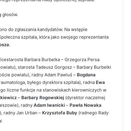
ą głosów.
iono do zgłaszania kandydatów. Na wstępie
ołeczna szpitala, która jako swojego reprezentanta
osza
.
Wicestarosta Barbara Burbelka – Grzegorza Persa
wiatu), starosta Tadeusz Gorgosz – Barbary Burbelki
aroście powiatu), radny Adam Pawluś –
Bogdana
raumatologa, byłego dyrektora szpitala), radna
Ewa
o liczne funkcje na stanowiskach kierowniczych w
nkiewicz
–
Barbary Rogowskiej
(dyrektor naczelnej
zeszowie), radny
Adam Iwanicki
–
Pawła Nowaka
, radny Jan Urban –
Krzysztofa Buby
(radnego Rady
y.