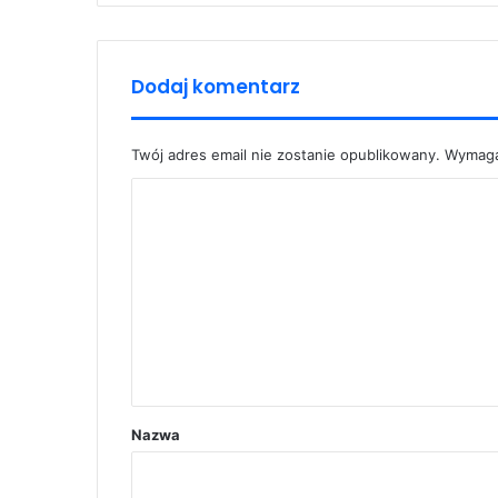
Dodaj komentarz
Twój adres email nie zostanie opublikowany.
Wymaga
K
o
m
e
n
t
a
r
Nazwa
z
*