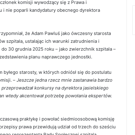
 członek komisji wywodzący się z Prawa i
iu i nie poparli kandydatury obecnego dyrektora
rzypomniał, że Adam Pawluś jako ówczesny starosta
szpitala, ustalając ich warunki zatrudnienia i
do 30 grudnia 2025 roku – jako zwierzchnik szpitala –
zedstawienia planu naprawczego jednostki.
 byłego starosty, w których odniósł się do postulatu
misji. –
Jeszcze jedna rzecz mnie zastanawia bardzo
przeprowadzał konkursy na dyrektora jasielskiego
 pan wtedy akcentował potrzebę powołania ekspertów.
hczasową praktykę i powołać siedmioosobową komisję
rzepisy prawa przewidują udział od trzech do sześciu
nego reprezentanta Rady Społecznej szpitala.