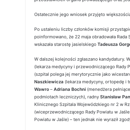
Ostatecznie jego wniosek przyjęto większości
Po ustaleniu liczby członków komisji przystąp
poinformowano, że 22 maja obradowała Rada Sp
wskazała starostę jasielskiego
Tadeusza Gorg
W dalszej kolejności zgłaszano kandydatury. 
(lekarza medycyny i przewodniczącego Rady Po
(szpital polega jej merytorycznie jako wicest
Naszkiewicza
(lekarza medycyny, ortopedę i t
Wawro
–
Adriana Bochni
(menedżera pełniąceg
podmiotach leczniczych), radny
Stanisław Pa
Klinicznego Szpitala Wojewódzkiego nr 2 w R
(wiceprzewodniczącego Rady Powiatu w Jaśle)
Powiatu w Jaśle) – ten jednak nie wyraził zgod