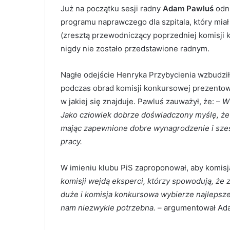
Już na początku sesji radny
Adam Pawluś
odni
programu naprawczego dla szpitala, który miał 
(zresztą przewodniczący poprzedniej komisji 
nigdy nie zostało przedstawione radnym.
Nagłe odejście Henryka Przybycienia wzbudził
podczas obrad komisji konkursowej prezentował
w jakiej się znajduje. Pawluś zauważył, że: –
W 
Jako człowiek dobrze doświadczony myślę, że m
mając zapewnione dobre wynagrodzenie i sześc
pracy.
W imieniu klubu PiS zaproponował, aby komisja
komisji wejdą eksperci, którzy spowodują, że
duże i komisja konkursowa wybierze najlepsze 
nam niezwykle potrzebna.
– argumentował Ad