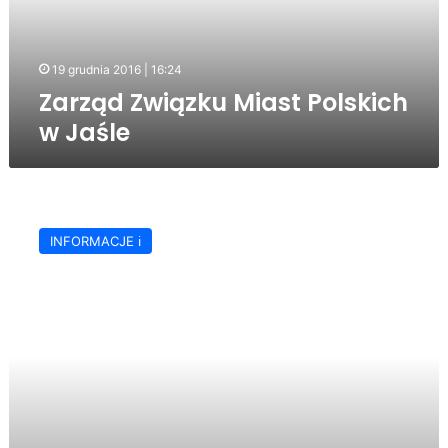
19 grudnia 2016 | 16:24
Zarząd Związku Miast Polskich
w Jaśle
Związek
Miast
INFORMACJE ℹ️
Polskich:
chcemy
wspólnie
rozwiązywać
problemy
samorządów