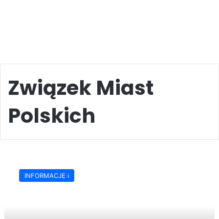
Związek Miast
Polskich
Zarząd
Związku
INFORMACJE ℹ️
Miast
Polskich
w
Jaśle