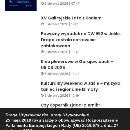
6 sierpnia 2026 | 07:47
XV Galicyjskie Lato z Koniem
5 sierpnia 2026 | 17:01
Poważny wypadek na DW 992 w Jaśle.
Droga została całkowicie
zablokowana
5 sierpnia 2026 | 16:17
Kino plenerowe w Gorajowicach –
08.08.2026
5 sierpnia 2026 | 10:49
Kulturalny weekend w Jaśle – muzyka,
taniec i regionalne klimaty
5 sierpnia 2026 | 10:16
Czy Kopernik zjadał piernik?
5 sierpnia 2026 | 10:12
Droga Użytkowniczko, drogi Użytkowniku!
Zaćmienie Słońca i Perseidy. Dwa
25 maja 2018 roku zaczęło obowiązywać Rozporządzenie
Parlamentu Europejskiego i Rady (UE) 2016/679 z dnia 27
niesamowite zjawiska astronomiczne