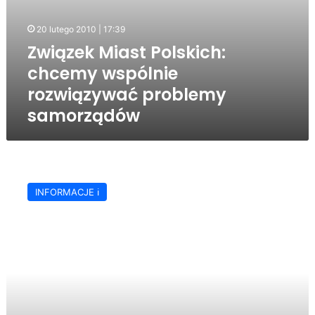
20 lutego 2010 | 17:39
Związek Miast Polskich:
chcemy wspólnie
rozwiązywać problemy
samorządów
Zarząd
Związku
INFORMACJE ℹ️
Miast
Polskich
zagości
w
Jaśle!