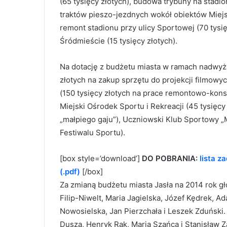
(65 tysięcy złotych), budowa trybuny na stadi
traktów pieszo-jezdnych wokół obiektów Miejsk
remont stadionu przy ulicy Sportowej (70 tysi
Śródmieście (15 tysięcy złotych).
Na dotację z budżetu miasta w ramach nadwyżki
złotych na zakup sprzętu do projekcji filmowy
(150 tysięcy złotych na prace remontowo-konse
Miejski Ośrodek Sportu i Rekreacji (45 tysięc
„małpiego gaju”), Uczniowski Klub Sportowy „M
Festiwalu Sportu).
[box style=’download’]
DO POBRANIA:
lista z
(.pdf)
[/box]
Za zmianą budżetu miasta Jasła na 2014 rok gło
Filip-Niwelt, Maria Jagielska, Józef Kędrek, A
Nowosielska, Jan Pierzchała i Leszek Zduński.
Dusza, Henryk Rak, Maria Szańca i Stanisław Za