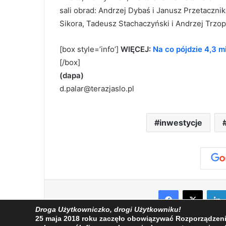
sali obrad: Andrzej Dybaś i Janusz Przetacznik
Sikora, Tadeusz Stachaczyński i Andrzej Trzop
[box style=’info’]
WIĘCEJ:
Na co pójdzie 4,3 m
[/box]
(dapa)
d.palar@terazjaslo.pl
inwestycje
Facebook
X
Droga Użytkowniczko, drogi Użytkowniku!
25 maja 2018 roku zaczęło obowiązywać Rozporządzenie 