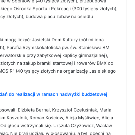
onie w Sobniowie (40 tysięcy złotych), przebudowa
iego Ośrodka Sportu i Rekreacji (300 tysięcy złotych),
ęcy złotych), budowa placu zabaw na osiedlu
 mogą liczyć: Jasielski Dom Kultury (pół miliona
ch), Parafia Rzymskokatolicka pw. św. Stanisława BM
rwatorskie przy zabytkowej kaplicy gimnazjalnej),
y złotych na zakup bramki startowej i rowerów BMX do
OSiR” (40 tysięcy złotych na organizację Jasielskiego
adań do realizacji w ramach nadwyżki budżetowej
sowali: Elżbieta Bernal, Krzysztof Czeluśniak, Maria
dam Koszelnik, Roman Kościow, Alicja Myśliwiec, Alicja
 Od głosu wstrzymali się: Urszula Czyżowicz, Wacław
jąc. Nie brali udziału w głosowaniu, a byli obecni na