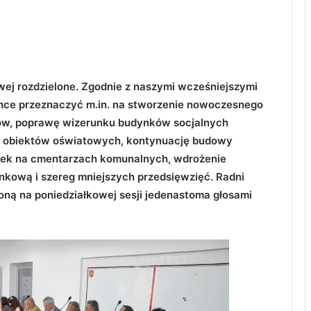
wej rozdzielone. Zgodnie z naszymi wcześniejszymi
chce przeznaczyć m.in. na stworzenie nowoczesnego
ków, poprawę wizerunku budynków socjalnych
ę obiektów oświatowych, kontynuację budowy
ejek na cmentarzach komunalnych, wdrożenie
unkową i szereg mniejszych przedsięwzięć. Radni
oną na poniedziałkowej sesji jedenastoma głosami