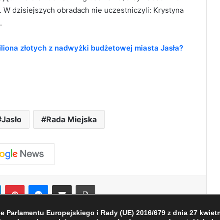
. W dzisiejszych obradach nie uczestniczyli: Krystyna
.
iliona złotych z nadwyżki budżetowej miasta Jasła?
Jasło
Rada Miejska
LinkedIn
Pinterest
Messenger
Share via Email
Print
Parlamentu Europejskiego i Rady (UE) 2016/679 z dnia 27 kwietni