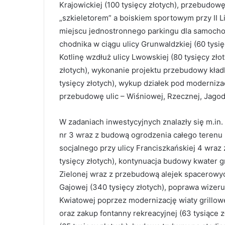
Krajowickiej (100 tysięcy złotych), przebudowę
„szkieletorem” a boiskiem sportowym przy II
miejscu jednostronnego parkingu dla samoch
chodnika w ciągu ulicy Grunwaldzkiej (60 tysię
Kotlinę wzdłuż ulicy Lwowskiej (80 tysięcy zł
złotych), wykonanie projektu przebudowy kład
tysięcy złotych), wykup działek pod modernizac
przebudowę ulic – Wiśniowej, Rzecznej, Jagodo
W zadaniach inwestycyjnych znalazły się m.in
nr 3 wraz z budową ogrodzenia całego terenu 
socjalnego przy ulicy Franciszkańskiej 4 wraz
tysięcy złotych), kontynuacja budowy kwater 
Zielonej wraz z przebudową alejek spacerowyc
Gajowej (340 tysięcy złotych), poprawa wize
Kwiatowej poprzez modernizację wiaty grillowe
oraz zakup fontanny rekreacyjnej (63 tysiące 