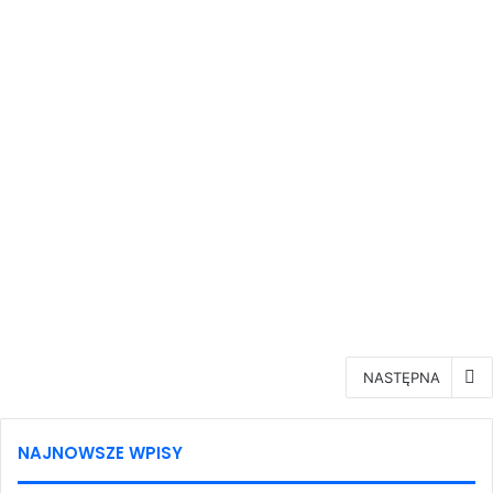
11 maja 2017 | 11:39
„Kręci mnie bezpieczeństwo”
podczas finału powiatowego
40. OTBwRD
NASTĘPNA
NAJNOWSZE WPISY