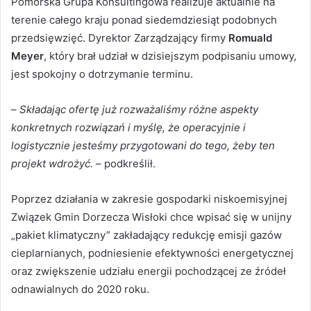
Pomorska Grupa Konsultingowa realizuje aktualnie na
terenie całego kraju ponad siedemdziesiąt podobnych
przedsięwzięć. Dyrektor Zarządzający firmy
Romuald
Meyer
, który brał udział w dzisiejszym podpisaniu umowy,
jest spokojny o dotrzymanie terminu.
–
Składając ofertę już rozważaliśmy różne aspekty
konkretnych rozwiązań i myślę, że operacyjnie i
logistycznie jesteśmy przygotowani do tego, żeby ten
projekt wdrożyć.
– podkreślił.
Poprzez działania w zakresie gospodarki niskoemisyjnej
Związek Gmin Dorzecza Wisłoki chce wpisać się w unijny
„pakiet klimatyczny” zakładający redukcję emisji gazów
cieplarnianych, podniesienie efektywności energetycznej
oraz zwiększenie udziału energii pochodzącej ze źródeł
odnawialnych do 2020 roku.