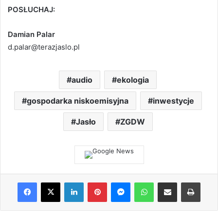
POSŁUCHAJ:
Damian Palar
d.palar@terazjaslo.pl
audio
ekologia
gospodarka niskoemisyjna
inwestycje
Jasło
ZGDW
Facebook
X
LinkedIn
Pinterest
Messenger
WhatsApp
Share via Email
Print