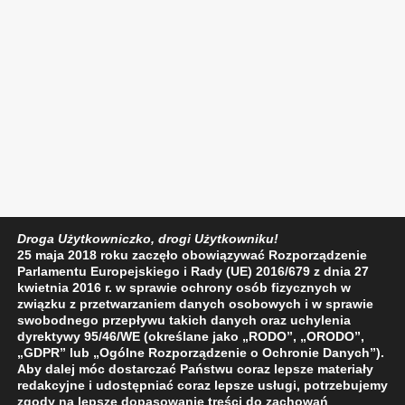
Droga Użytkowniczko, drogi Użytkowniku!
25 maja 2018 roku zaczęło obowiązywać Rozporządzenie
Parlamentu Europejskiego i Rady (UE) 2016/679 z dnia 27
kwietnia 2016 r. w sprawie ochrony osób fizycznych w
związku z przetwarzaniem danych osobowych i w sprawie
swobodnego przepływu takich danych oraz uchylenia
dyrektywy 95/46/WE (określane jako „RODO”, „ORODO”,
„GDPR” lub „Ogólne Rozporządzenie o Ochronie Danych”).
Aby dalej móc dostarczać Państwu coraz lepsze materiały
redakcyjne i udostępniać coraz lepsze usługi, potrzebujemy
zgody na lepsze dopasowanie treści do zachowań