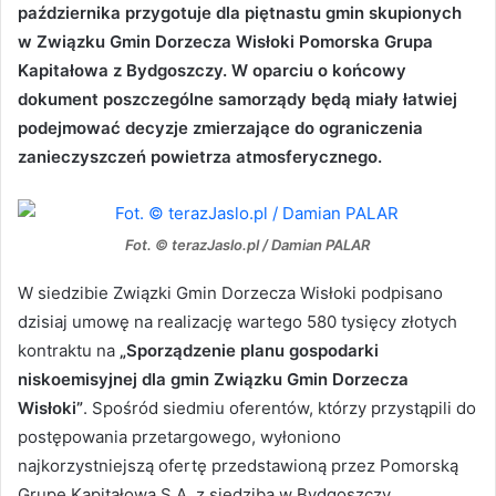
października przygotuje dla piętnastu gmin skupionych
w Związku Gmin Dorzecza Wisłoki Pomorska Grupa
Kapitałowa z Bydgoszczy. W oparciu o końcowy
dokument poszczególne samorządy będą miały łatwiej
podejmować decyzje zmierzające do ograniczenia
zanieczyszczeń powietrza atmosferycznego.
Fot. © terazJaslo.pl / Damian PALAR
W siedzibie Związki Gmin Dorzecza Wisłoki podpisano
dzisiaj umowę na realizację wartego 580 tysięcy złotych
kontraktu na
„Sporządzenie planu gospodarki
niskoemisyjnej dla gmin Związku Gmin Dorzecza
Wisłoki”
. Spośród siedmiu oferentów, którzy przystąpili do
postępowania przetargowego, wyłoniono
najkorzystniejszą ofertę przedstawioną przez Pomorską
Grupę Kapitałową S.A. z siedzibą w Bydgoszczy.